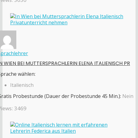
Sprachlehrer
IN WIEN BEI MUTTERSPRACHLERIN ELENA ITALIENISCH PR
Sprache wählen:
Italienisch
Gratis Probestunde (Dauer der Probestunde 45 Min.):
Nein
Views: 3469