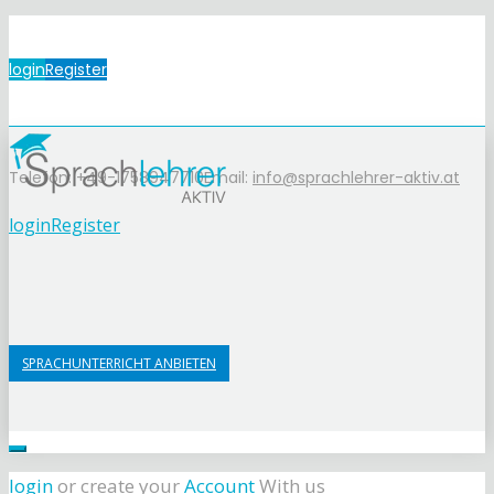
login
Register
Telefon: +49-1758947710
Email:
info@sprachlehrer-aktiv.at
login
Register
SPRACHUNTERRICHT ANBIETEN
login
or create your
Account
With us