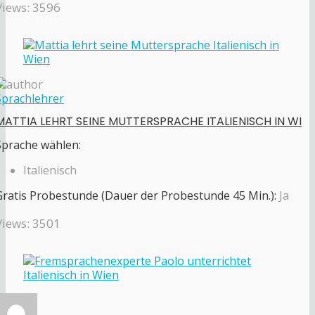
Views: 3596
Sprachlehrer
MATTIA LEHRT SEINE MUTTERSPRACHE ITALIENISCH IN WI
Sprache wählen:
Italienisch
Gratis Probestunde (Dauer der Probestunde 45 Min.):
Ja
Views: 3501