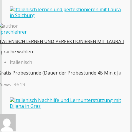
Sprachlehrer
ITALIENISCH LERNEN UND PERFEKTIONIEREN MIT LAURA I
Sprache wählen:
Italienisch
Gratis Probestunde (Dauer der Probestunde 45 Min.):
Ja
Views: 3619