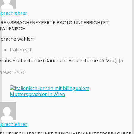
Sprachlehrer
FREMSPRACHENEXPERTE PAOLO UNTERRICHTET
ITALIENISCH
Sprache wählen:
Italienisch
Gratis Probestunde (Dauer der Probestunde 45 Min.):
Ja
Views: 3570
Sprachlehrer
ITALIENISCH LERNEN MIT BILINGUALEM MUTTERSPRACHLER