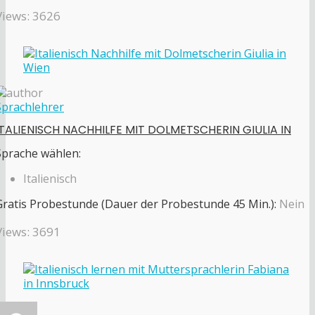
Views: 3626
Sprachlehrer
ITALIENISCH NACHHILFE MIT DOLMETSCHERIN GIULIA IN
Sprache wählen:
Italienisch
Gratis Probestunde (Dauer der Probestunde 45 Min.):
Nein
Views: 3691