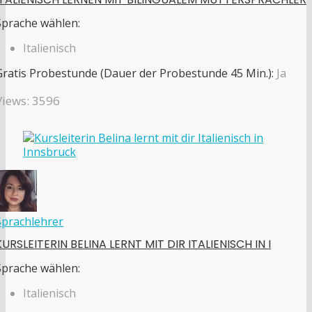
Sprache wählen:
Italienisch
Gratis Probestunde (Dauer der Probestunde 45 Min.):
Ja
Views: 3596
Sprachlehrer
KURSLEITERIN BELINA LERNT MIT DIR ITALIENISCH IN I
Sprache wählen:
Italienisch