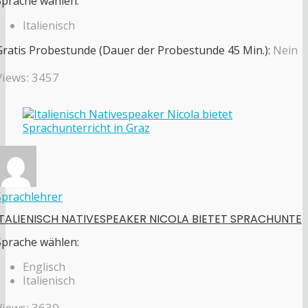
Sprache wählen:
Italienisch
Gratis Probestunde (Dauer der Probestunde 45 Min.):
Nein
Views: 3457
Sprachlehrer
ITALIENISCH NATIVESPEAKER NICOLA BIETET SPRACHUNTE
Sprache wählen:
Englisch
Italienisch
Views: 3630