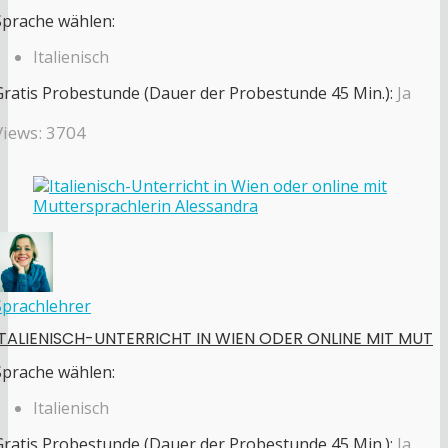
Sprache wählen:
Italienisch
Gratis Probestunde (Dauer der Probestunde 45 Min.):
Ja
Views: 3704
Sprachlehrer
ITALIENISCH-UNTERRICHT IN WIEN ODER ONLINE MIT MUT
Sprache wählen:
Italienisch
Gratis Probestunde (Dauer der Probestunde 45 Min.):
Ja