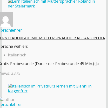
Sprachlehrer
LERN ITALIENISCH MIT MUTTERSPRACHLER ROLAND IN DER
Sprache wählen:
Italienisch
Gratis Probestunde (Dauer der Probestunde 45 Min.):
Ja
Views: 3375
Sprachlehrer