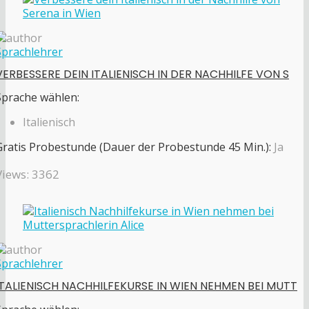
Sprachlehrer
VERBESSERE DEIN ITALIENISCH IN DER NACHHILFE VON S
Sprache wählen:
Italienisch
Gratis Probestunde (Dauer der Probestunde 45 Min.):
Ja
Views: 3362
Sprachlehrer
ITALIENISCH NACHHILFEKURSE IN WIEN NEHMEN BEI MUTT