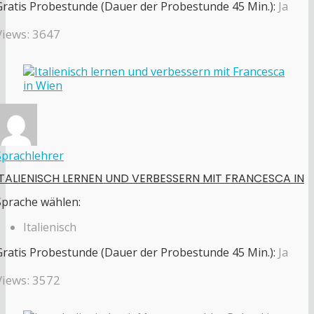
Gratis Probestunde (Dauer der Probestunde 45 Min.):
Ja
Views: 3647
Sprachlehrer
ITALIENISCH LERNEN UND VERBESSERN MIT FRANCESCA IN
Sprache wählen:
Italienisch
Gratis Probestunde (Dauer der Probestunde 45 Min.):
Ja
Views: 3572