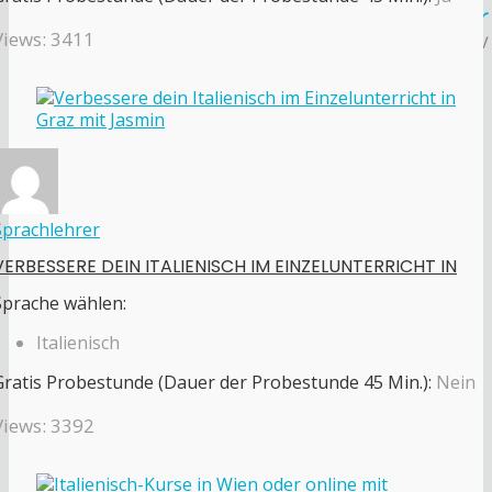
Views: 3411
Sprachlehrer
VERBESSERE DEIN ITALIENISCH IM EINZELUNTERRICHT IN
Sprache wählen:
Italienisch
Gratis Probestunde (Dauer der Probestunde 45 Min.):
Nein
Views: 3392