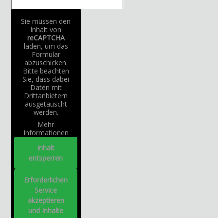
Sie müssen den
Inhalt von
reCAPTCHA
laden, um das
Formular
abzuschicken.
Bitte beachten
Sie, dass dabei
Daten mit
Drittanbietern
ausgetauscht
werden.
Mehr
Informationen
Inhalt
entsperren
Erforderlichen
Service
akzeptieren
und Inhalte