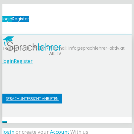
login
Register
Telefon: +49-1758947710
Email:
info@sprachlehrer-aktiv.at
login
Register
SPRACHUNTERRICHT ANBIETEN
login
or create your
Account
With us