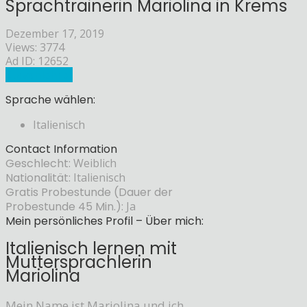
Sprachtrainerin Mariolina in Krems
Dezember 17, 2019
Views: 3774
Ad ID: 12652
Sprachlehrer
Sprache wählen:
Italienisch
Contact Information
Geschlecht:
Weiblich
Nationalität:
Italienisch
Gratis Probestunde (Dauer der
Probestunde 45 Min.):
Ja
Mein persönliches Profil – Über mich:
Italienisch lernen mit
Muttersprachlerin
Mariolina
Mein Name ist Mariolina und ich