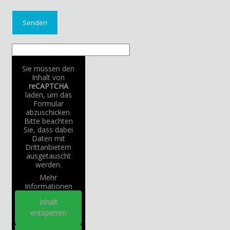
Sie müssen den
Inhalt von
reCAPTCHA
laden, um das
Formular
abzuschicken.
Bitte beachten
Sie, dass dabei
Daten mit
Drittanbietern
ausgetauscht
werden.
Mehr
Informationen
Inhalt
entsperren