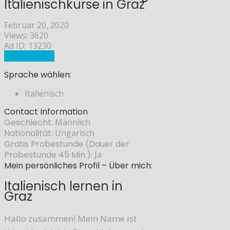
Italienischkurse in Graz
Februar 20, 2020
Views: 3620
Ad ID: 13230
Sprachlehrer
Sprache wählen:
Italienisch
Contact Information
Geschlecht:
Männlich
Nationalität:
Ungarisch
Gratis Probestunde (Dauer der
Probestunde 45 Min.):
Ja
Mein persönliches Profil – Über mich:
Italienisch lernen in
Graz
Hallo zusammen! Mein Name ist