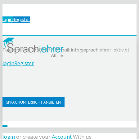
login
Register
Telefon: +49-1758947710
Email:
info@sprachlehrer-aktiv.at
login
Register
SPRACHUNTERRICHT ANBIETEN
login
or create your
Account
With us