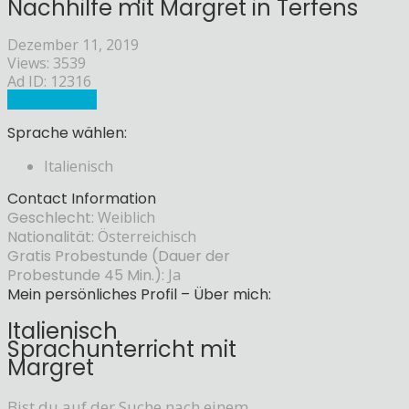
Nachhilfe mit Margret in Terfens
Dezember 11, 2019
Views: 3539
Ad ID: 12316
Sprachlehrer
Sprache wählen:
Italienisch
Contact Information
Geschlecht:
Weiblich
Nationalität:
Österreichisch
Gratis Probestunde (Dauer der
Probestunde 45 Min.):
Ja
Mein persönliches Profil – Über mich:
Italienisch
Sprachunterricht mit
Margret
Bist du auf der Suche nach einem