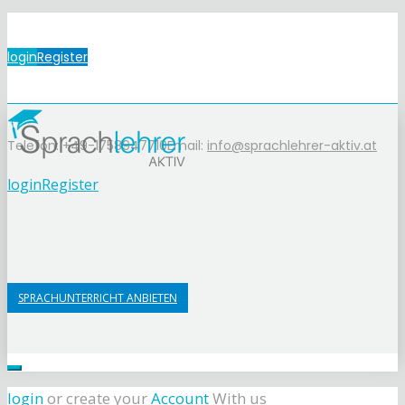
login
Register
Telefon: +49-1758947710
Email:
info@sprachlehrer-aktiv.at
login
Register
SPRACHUNTERRICHT ANBIETEN
login
or create your
Account
With us