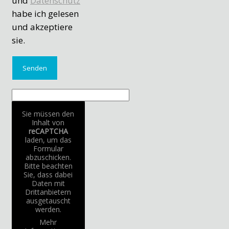
und
Datenschutz
habe ich gelesen
und akzeptiere
sie.
Sie müssen den
Inhalt von
reCAPTCHA
laden, um das
Formular
abzuschicken.
Bitte beachten
Sie, dass dabei
Daten mit
Drittanbietern
ausgetauscht
werden.
Mehr