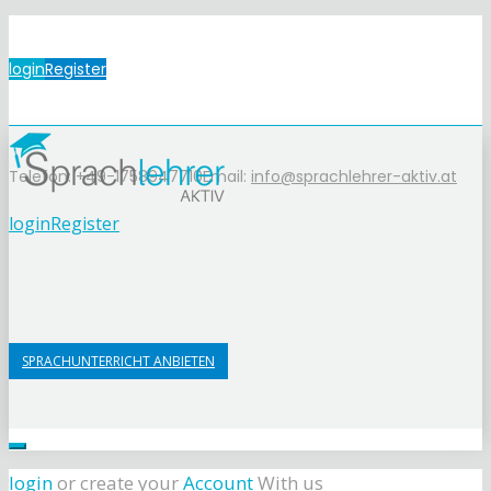
login
Register
Telefon: +49-1758947710
Email:
info@sprachlehrer-aktiv.at
login
Register
SPRACHUNTERRICHT ANBIETEN
login
or create your
Account
With us