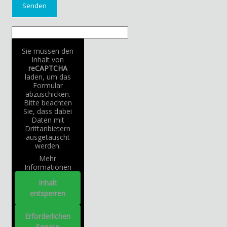
Sie müssen den
Inhalt von
reCAPTCHA
laden, um das
Formular
abzuschicken.
Bitte beachten
Sie, dass dabei
Daten mit
Drittanbietern
ausgetauscht
werden.
Mehr
Informationen
Inhalt
entsperren
Erforderlichen
Service