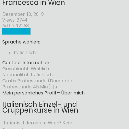
Francesca in Wien
Dezember 10, 2019
Views: 3744
Ad ID: 12268
Sprachlehrer
Sprache wählen:
Italienisch
Contact Information
Geschlecht:
Weiblich
Nationalität:
Italienisch
Gratis Probestunde (Dauer der
Probestunde 45 Min.):
Ja
Mein persönliches Profil – Über mich:
Italienisch Einzel- und
Gruppenkurse in Wien
Italienisch lernen in Wien? Kein