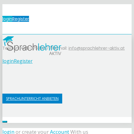
login
Register
Telefon: +49-1758947710
Email:
info@sprachlehrer-aktiv.at
login
Register
SPRACHUNTERRICHT ANBIETEN
login
or create your
Account
With us