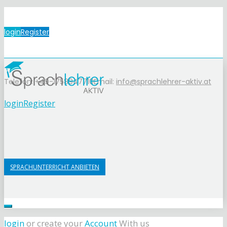
login
Register
Telefon: +49-1758947710
Email:
info@sprachlehrer-aktiv.at
login
Register
SPRACHUNTERRICHT ANBIETEN
login
or create your
Account
With us