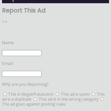
Report This Ad
«
»
Name
Email
Why are you Reporting?
This is illegal/fraudulent
This ad is spam
This
ad is a duplicate
This ad is in the wrong category
The ad goes against posting rules