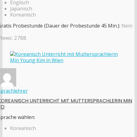
Englisch
Japanisch
Koreanisch
Gratis Probestunde (Dauer der Probestunde 45 Min.):
Nein
Views: 2788
Sprachlehrer
KOREANISCH UNTERRICHT MIT MUTTERSPRACHLERIN MIN
YO
Sprache wählen:
Koreanisch