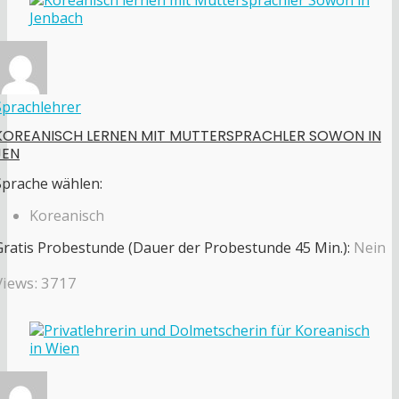
Sprachlehrer
KOREANISCH LERNEN MIT MUTTERSPRACHLER SOWON IN
JEN
Sprache wählen:
Koreanisch
Gratis Probestunde (Dauer der Probestunde 45 Min.):
Nein
Views: 3717