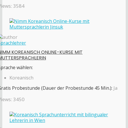
Views: 3584
Sprachlehrer
NIMM KOREANISCH ONLINE-KURSE MIT
MUTTERSPRACHLERIN
Sprache wählen:
Koreanisch
Gratis Probestunde (Dauer der Probestunde 45 Min.):
Ja
Views: 3450