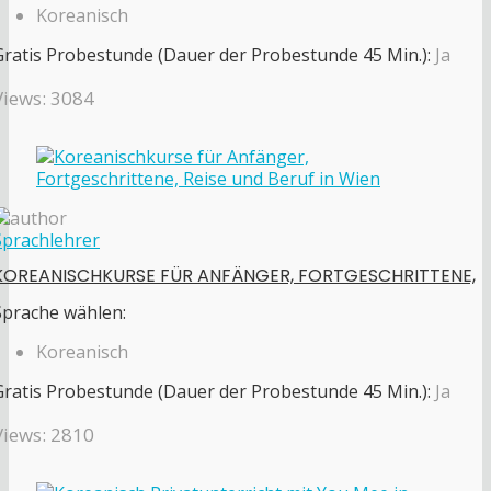
Koreanisch
Gratis Probestunde (Dauer der Probestunde 45 Min.):
Ja
Views: 3084
Sprachlehrer
KOREANISCHKURSE FÜR ANFÄNGER, FORTGESCHRITTENE,
Sprache wählen:
Koreanisch
Gratis Probestunde (Dauer der Probestunde 45 Min.):
Ja
Views: 2810