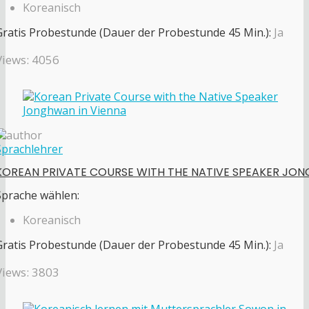
Koreanisch
Gratis Probestunde (Dauer der Probestunde 45 Min.):
Ja
Views: 4056
Sprachlehrer
KOREAN PRIVATE COURSE WITH THE NATIVE SPEAKER JON
Sprache wählen:
Koreanisch
Gratis Probestunde (Dauer der Probestunde 45 Min.):
Ja
Views: 3803