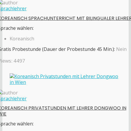
Sprachlehrer
KOREANISCH SPRACHUNTERRICHT MIT BILINGUALER LEHRE
Sprache wählen:
Koreanisch
Gratis Probestunde (Dauer der Probestunde 45 Min.):
Nein
Views: 4497
Sprachlehrer
KOREANISCH PRIVATSTUNDEN MIT LEHRER DONGWOO IN
WIE
Sprache wählen: