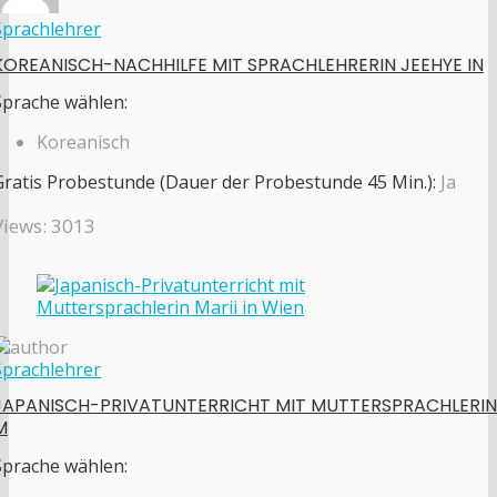
Sprachlehrer
KOREANISCH-NACHHILFE MIT SPRACHLEHRERIN JEEHYE IN
Sprache wählen:
Koreanisch
Gratis Probestunde (Dauer der Probestunde 45 Min.):
Ja
Views: 3013
Sprachlehrer
JAPANISCH-PRIVATUNTERRICHT MIT MUTTERSPRACHLERIN
M
Sprache wählen: