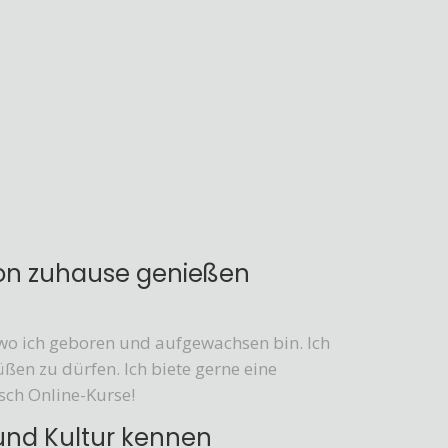
von zuhause genießen
wo ich geboren und aufgewachsen bin. Ich
üßen zu dürfen. Ich biete gerne eine
sch Online-Kurse!
und Kultur kennen