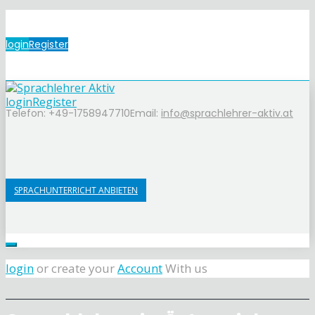
login
Register
login
Register
Telefon: +49-1758947710
Email:
info@sprachlehrer-aktiv.at
SPRACHUNTERRICHT ANBIETEN
login
or create your
Account
With us