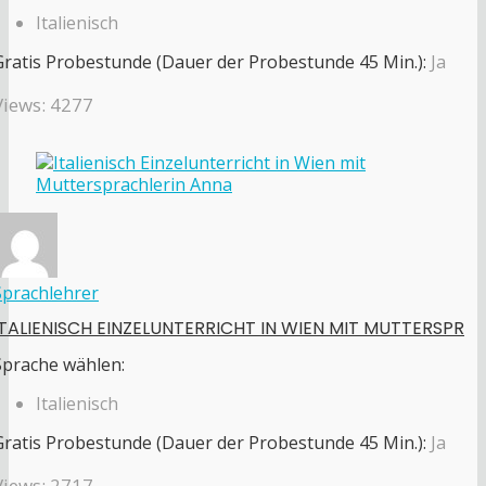
Italienisch
Gratis Probestunde (Dauer der Probestunde 45 Min.):
Ja
Views: 4277
Sprachlehrer
ITALIENISCH EINZELUNTERRICHT IN WIEN MIT MUTTERSPR
Sprache wählen:
Italienisch
Gratis Probestunde (Dauer der Probestunde 45 Min.):
Ja
Views: 2717