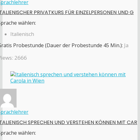
Sprachlehrer
ITALIENISCHER PRIVATKURS FÜR EINZELPERSONEN UND G
Sprache wählen:
Italienisch
Gratis Probestunde (Dauer der Probestunde 45 Min.):
Ja
Views: 2666
Sprachlehrer
ITALIENISCH SPRECHEN UND VERSTEHEN KÖNNEN MIT CAR
Sprache wählen: