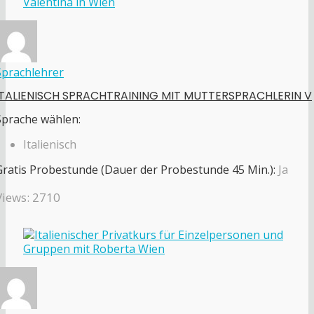
Sprachlehrer
ITALIENISCH SPRACHTRAINING MIT MUTTERSPRACHLERIN V
Sprache wählen:
Italienisch
Gratis Probestunde (Dauer der Probestunde 45 Min.):
Ja
Views: 2710