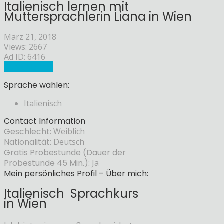
Italienisch lernen mit
Muttersprachlerin Liana in Wien
März 21, 2018
Views: 2667
Ad ID: 6416
Sprachlehrer
Sprache wählen:
Italienisch
Contact Information
Geschlecht:
Weiblich
Nationalität:
Deutsch
Gratis Probestunde (Dauer der
Probestunde 45 Min.):
Ja
Mein persönliches Profil – Über mich:
Italienisch Sprachkurs
in Wien