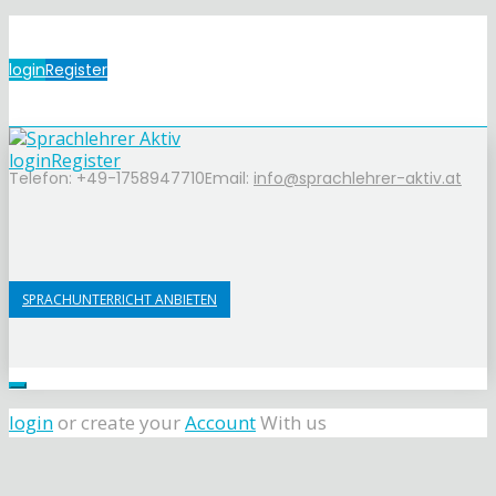
login
Register
login
Register
Telefon: +49-1758947710
Email:
info@sprachlehrer-aktiv.at
SPRACHUNTERRICHT ANBIETEN
login
or create your
Account
With us