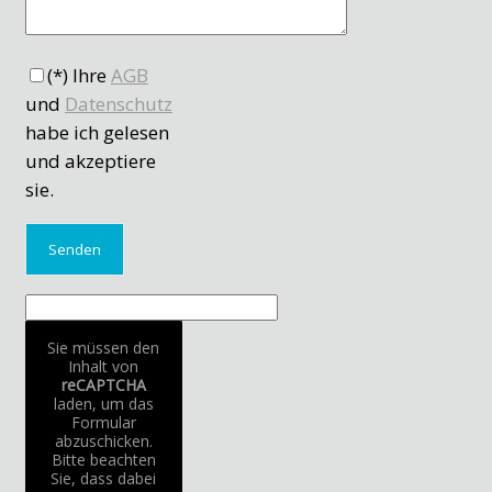
(*) Ihre
AGB
und
Datenschutz
habe ich gelesen
und akzeptiere
sie.
Sie müssen den
Inhalt von
reCAPTCHA
laden, um das
Formular
abzuschicken.
Bitte beachten
Sie, dass dabei