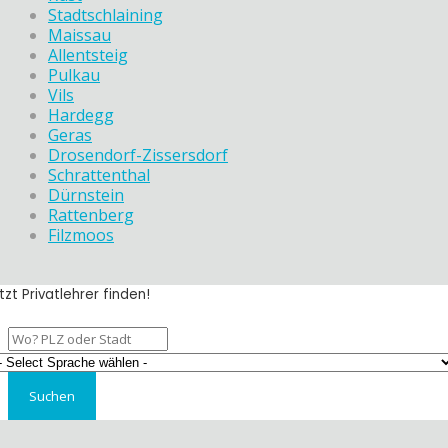
Stadtschlaining
Maissau
Allentsteig
Pulkau
Vils
Hardegg
Geras
Drosendorf-Zissersdorf
Schrattenthal
Dürnstein
Rattenberg
Filzmoos
tzt Privatlehrer finden!