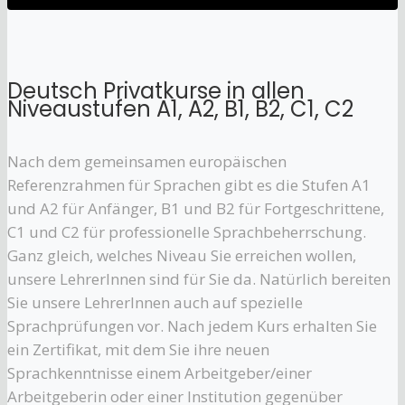
Deutsch Privatkurse in allen
Niveaustufen A1, A2, B1, B2, C1, C2
Nach dem gemeinsamen europäischen
Referenzrahmen für Sprachen gibt es die Stufen A1
und A2 für Anfänger, B1 und B2 für Fortgeschrittene,
C1 und C2 für professionelle Sprachbeherrschung.
Ganz gleich, welches Niveau Sie erreichen wollen,
unsere LehrerInnen sind für Sie da. Natürlich bereiten
Sie unsere LehrerInnen auch auf spezielle
Sprachprüfungen vor. Nach jedem Kurs erhalten Sie
ein Zertifikat, mit dem Sie ihre neuen
Sprachkenntnisse einem Arbeitgeber/einer
Arbeitgeberin oder einer Institution gegenüber