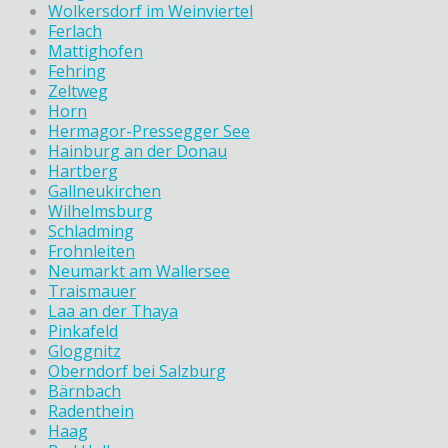
Wolkersdorf im Weinviertel
Ferlach
Mattighofen
Fehring
Zeltweg
Horn
Hermagor-Pressegger See
Hainburg an der Donau
Hartberg
Gallneukirchen
Wilhelmsburg
Schladming
Frohnleiten
Neumarkt am Wallersee
Traismauer
Laa an der Thaya
Pinkafeld
Gloggnitz
Oberndorf bei Salzburg
Bärnbach
Radenthein
Haag