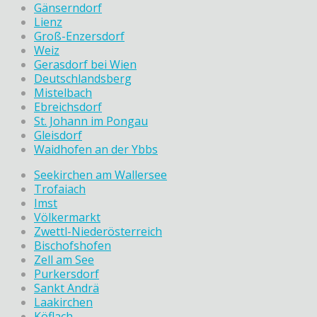
Gänserndorf
Lienz
Groß-Enzersdorf
Weiz
Gerasdorf bei Wien
Deutschlandsberg
Mistelbach
Ebreichsdorf
St. Johann im Pongau
Gleisdorf
Waidhofen an der Ybbs
Seekirchen am Wallersee
Trofaiach
Imst
Völkermarkt
Zwettl-Niederösterreich
Bischofshofen
Zell am See
Purkersdorf
Sankt Andrä
Laakirchen
Köflach