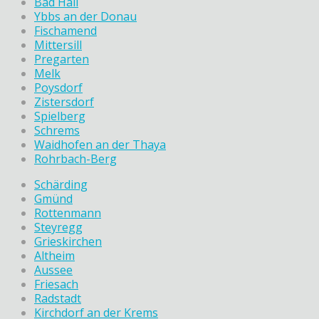
Bad Hall
Ybbs an der Donau
Fischamend
Mittersill
Pregarten
Melk
Poysdorf
Zistersdorf
Spielberg
Schrems
Waidhofen an der Thaya
Rohrbach-Berg
Schärding
Gmünd
Rottenmann
Steyregg
Grieskirchen
Altheim
Aussee
Friesach
Radstadt
Kirchdorf an der Krems