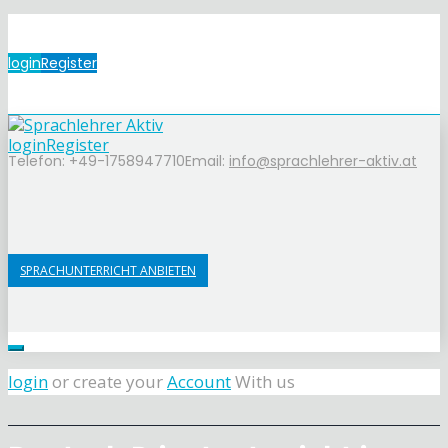
login
Register
login
Register
Telefon: +49-1758947710
Email:
info@sprachlehrer-aktiv.at
SPRACHUNTERRICHT ANBIETEN
login
or create your
Account
With us