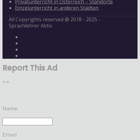
Privatunterricht in Österreich – Standorte
Einzelunterricht in anderen Städten
All Copyrights reserved @ 2018 - 2025 -
Sprachlehrer Aktiv
Report This Ad
«
»
Name
Email