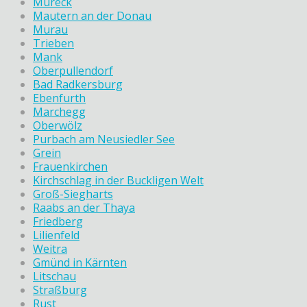
Mureck
Mautern an der Donau
Murau
Trieben
Mank
Oberpullendorf
Bad Radkersburg
Ebenfurth
Marchegg
Oberwölz
Purbach am Neusiedler See
Grein
Frauenkirchen
Kirchschlag in der Buckligen Welt
Groß-Siegharts
Raabs an der Thaya
Friedberg
Lilienfeld
Weitra
Gmünd in Kärnten
Litschau
Straßburg
Rust