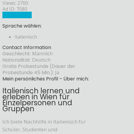
Views: 2700
Ad ID: 7080
Sprachlehrer
Sprache wählen:
Italienisch
Contact Information
Geschlecht:
Männlich
Nationalität:
Deutsch
Gratis Probestunde (Dauer der
Probestunde 45 Min.):
Ja
Mein persönliches Profil – Über mich:
Italienisch lernen und
erleben in Wien für
Einzelpersonen und
Gruppen
Ich biete Nachhilfe in Italienisch für
Schüler, Studenten und