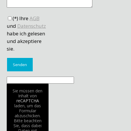
(*) Ihre
AGB
und
Datenschutz
habe ich gelesen
und akzeptiere
sie.
Sie müssen den
Inhalt von
reCAPTCHA
laden, um das
Formular
abzuschicken.
Bitte beachten
Sie, dass dabei
Daten mit