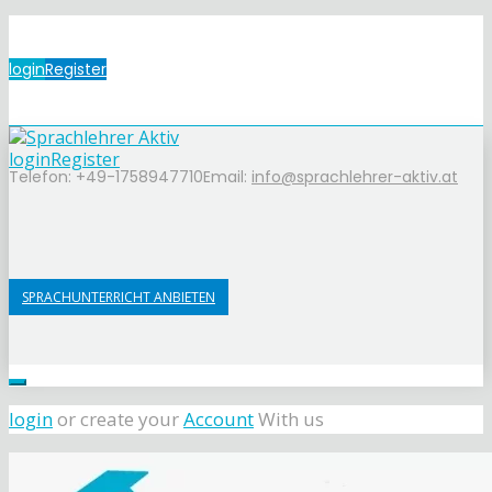
login
Register
login
Register
Telefon: +49-1758947710
Email:
info@sprachlehrer-aktiv.at
SPRACHUNTERRICHT ANBIETEN
login
or create your
Account
With us