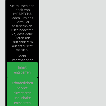
Sie müssen den
Inhalt von
reCAPTCHA
laden, um das
Formular
abzuschicken.
Bitte beachten
Sie, dass dabei
Daten mit
Drittanbietern
ausgetauscht
werden.
Mehr
Informationen
Inhalt
entsperren
Erforderlichen
Service
akzeptieren
und Inhalte
entsperren