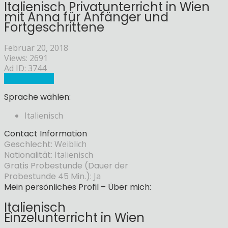
Italienisch Privatunterricht in Wien
mit Anna für Anfänger und
Fortgeschrittene
Februar 20, 2018
Views: 2691
Ad ID: 3744
Sprachlehrer
Sprache wählen:
Italienisch
Contact Information
Geschlecht:
Weiblich
Nationalität:
Italienisch
Gratis Probestunde (Dauer der
Probestunde 45 Min.):
Ja
Mein persönliches Profil – Über mich:
Italienisch
Einzelunterricht in Wien