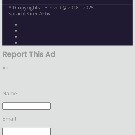
All Copyrights reserved @ 2018 - 2025 -
Sprachlehrer Aktiv
Report This Ad
«
»
Name
Email