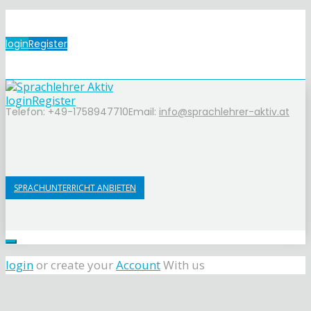
login
Register
login
Register
Telefon: +49-1758947710
Email:
info@sprachlehrer-aktiv.at
SPRACHUNTERRICHT ANBIETEN
login
or create your
Account
With us