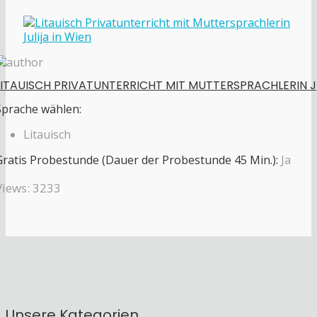
LITAUISCH PRIVATUNTERRICHT MIT MUTTERSPRACHLERIN J
Sprache wählen:
Litauisch
Gratis Probestunde (Dauer der Probestunde 45 Min.):
Ja
Views: 3233
Unsere Kategorien