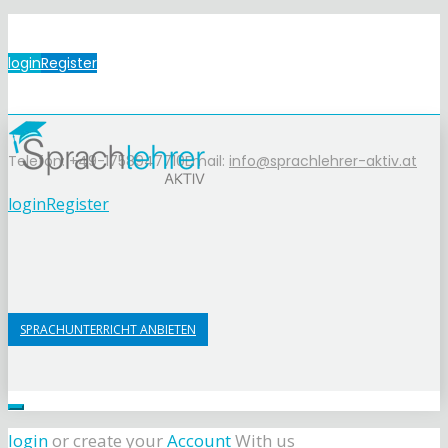
login
Register
Telefon: +49-1758947710
Email:
info@sprachlehrer-aktiv.at
login
Register
SPRACHUNTERRICHT ANBIETEN
login
or create your
Account
With us