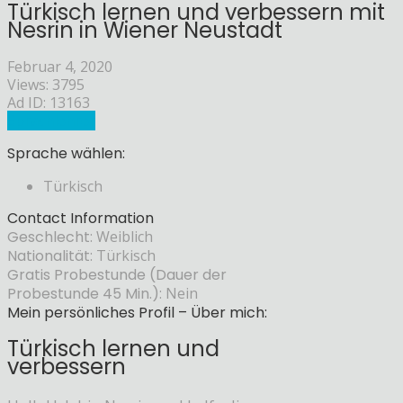
Türkisch lernen und verbessern mit
Nesrin in Wiener Neustadt
Februar 4, 2020
Views: 3795
Ad ID: 13163
Sprachlehrer
Sprache wählen:
Türkisch
Contact Information
Geschlecht:
Weiblich
Nationalität:
Türkisch
Gratis Probestunde (Dauer der
Probestunde 45 Min.):
Nein
Mein persönliches Profil – Über mich:
Türkisch lernen und
verbessern