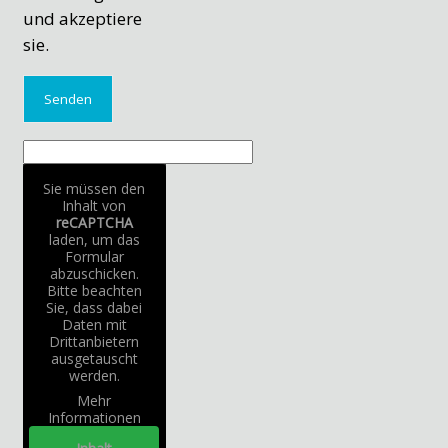
und akzeptiere
sie.
Sie müssen den
Inhalt von
reCAPTCHA
laden, um das
Formular
abzuschicken.
Bitte beachten
Sie, dass dabei
Daten mit
Drittanbietern
ausgetauscht
werden.
Mehr
Informationen