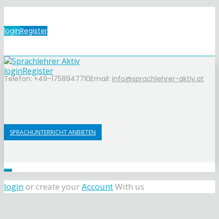
login
Register
login
Register
Telefon: +49-1758947710
Email:
info@sprachlehrer-aktiv.at
SPRACHUNTERRICHT ANBIETEN
login
or create your
Account
With us