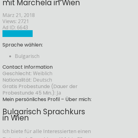
mit Marchela in Wien
März 21, 2018
Views: 2721
Ad ID: 6643
Sprachlehrer
Sprache wählen:
Bulgarisch
Contact Information
Geschlecht:
Weiblich
Nationalität:
Deutsch
Gratis Probestunde (Dauer der
Probestunde 45 Min.):
Ja
Mein persönliches Profil – Über mich:
Bulgarisch Sprachkurs
in Wien
Ich biete für alle Interessierten einen