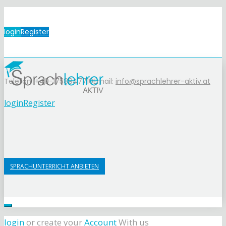
login
Register
Telefon: +49-1758947710
Email:
info@sprachlehrer-aktiv.at
login
Register
SPRACHUNTERRICHT ANBIETEN
login
or create your
Account
With us