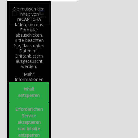
Sie müssen den
Inhalt von
reCAPTCHA
laden, um das
Formular
abzuschicken.
Bitte beachten
Sie, dass dabei
Daten mit
Drittanbietern
ausgetauscht
werden.
Mehr
Informationen
Inhalt
entsperren
Erforderlichen
Service
akzeptieren
und Inhalte
entsperren