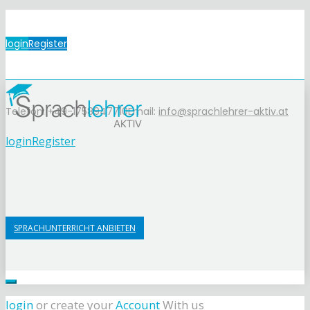
login
Register
Telefon: +49-1758947710
Email:
info@sprachlehrer-aktiv.at
login
Register
SPRACHUNTERRICHT ANBIETEN
login
or create your
Account
With us