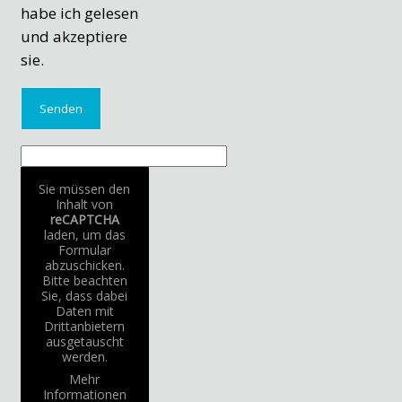
habe ich gelesen
und akzeptiere
sie.
Sie müssen den
Inhalt von
reCAPTCHA
laden, um das
Formular
abzuschicken.
Bitte beachten
Sie, dass dabei
Daten mit
Drittanbietern
ausgetauscht
werden.
Mehr
Informationen