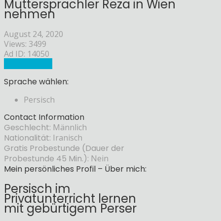
Muttersprachler Reza in Wien
nehmen
August 24, 2020
Views: 3499
Ad ID: 14050
Sprachlehrer
Sprache wählen:
Persisch
Contact Information
Geschlecht:
Männlich
Nationalität:
Iranisch
Gratis Probestunde (Dauer der
Probestunde 45 Min.):
Nein
Mein persönliches Profil – Über mich:
Persisch im
Privatunterricht lernen
mit gebürtigem Perser