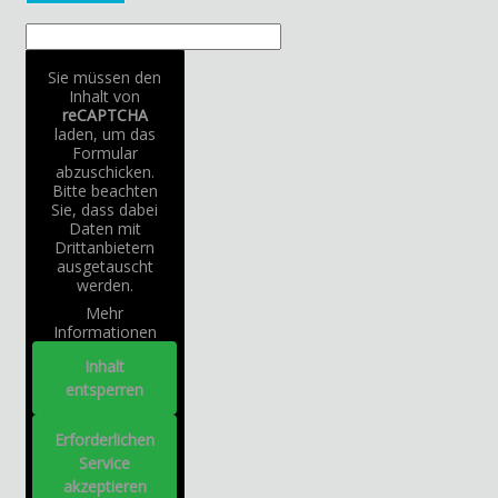
Sie müssen den
Inhalt von
reCAPTCHA
laden, um das
Formular
abzuschicken.
Bitte beachten
Sie, dass dabei
Daten mit
Drittanbietern
ausgetauscht
werden.
Mehr
Informationen
Inhalt
entsperren
Erforderlichen
Service
akzeptieren