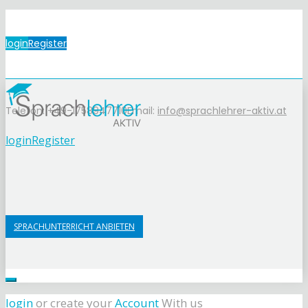
login
Register
Telefon: +49-1758947710
Email:
info@sprachlehrer-aktiv.at
login
Register
SPRACHUNTERRICHT ANBIETEN
login
or create your
Account
With us