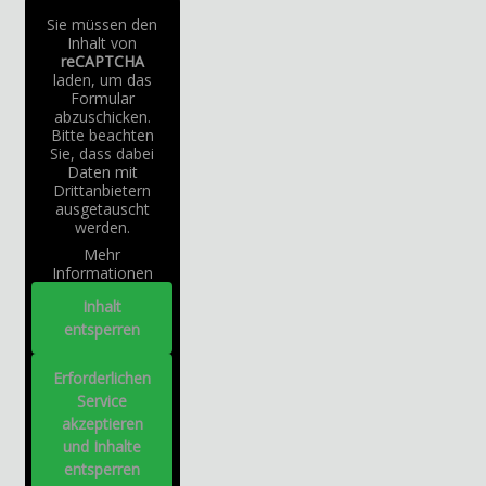
Sie müssen den
Inhalt von
reCAPTCHA
laden, um das
Formular
abzuschicken.
Bitte beachten
Sie, dass dabei
Daten mit
Drittanbietern
ausgetauscht
werden.
Mehr
Informationen
Inhalt
entsperren
Erforderlichen
Service
akzeptieren
und Inhalte
entsperren