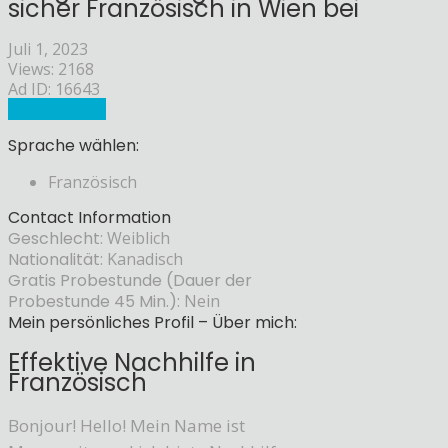
sicher Französisch in Wien bei
Juli 1, 2023
Views: 2168
Ad ID: 16643
Sprachlehrer
Sprache wählen:
Französisch
Contact Information
Geschlecht:
Weiblich
Nationalität:
Kanadisch
Gratis Probestunde (Dauer der
Probestunde 45 Min.):
Nein
Mein persönliches Profil – Über mich:
Effektive Nachhilfe in
Französisch
Bonjour! Hello! Mein Name ist