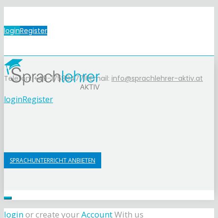
login
Register
Telefon: +49-1758947710
Email:
info@sprachlehrer-aktiv.at
login
Register
SPRACHUNTERRICHT ANBIETEN
login
or create your
Account
With us