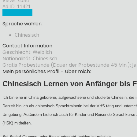
Views: 4054
Ad ID: 11421
Sprachlehrer
Sprache wählen:
Chinesisch
Contact Information
Geschlecht:
Weiblich
Nationalität:
Chinesisch
Gratis Probestunde (Dauer der Probestunde 45 Min.):
Ja
Mein persönliches Profil – Über mich:
Chinesisch Lernen von Anfänger bis F
Ich bin eine in China geborene, aufgewachsene und studierte Chinesin, die 
Derzeit bin ich als chinesisch Sprachtrainerin bei der VHS tätig und unterr
Umgebung. Außerdem biete ich auch für Kinder und Reisende Sprachkurse a
(HSK) mithelfen.
Bei Bedarf Gruppen- oder Einzelunterricht, beides ist möglich.