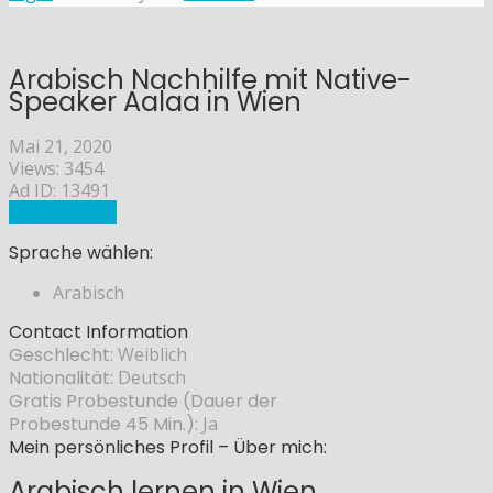
Arabisch Nachhilfe mit Native-
Speaker Aalaa in Wien
Mai 21, 2020
Views: 3454
Ad ID: 13491
Sprachlehrer
Sprache wählen:
Arabisch
Contact Information
Geschlecht:
Weiblich
Nationalität:
Deutsch
Gratis Probestunde (Dauer der
Probestunde 45 Min.):
Ja
Mein persönliches Profil – Über mich:
Arabisch lernen in Wien