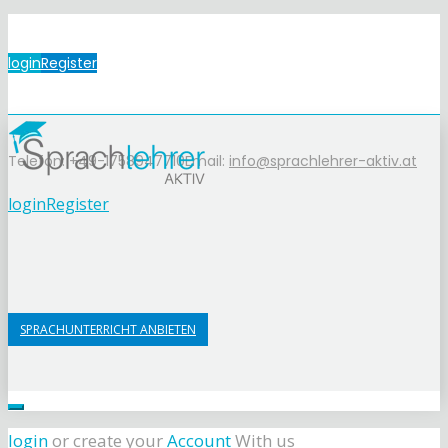
login
Register
Telefon: +49-1758947710
Email:
info@sprachlehrer-aktiv.at
login
Register
SPRACHUNTERRICHT ANBIETEN
login
or create your
Account
With us