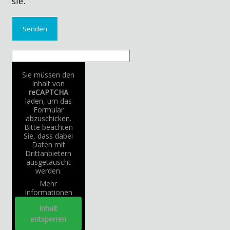
sie.
Sie müssen den
Inhalt von
reCAPTCHA
laden, um das
Formular
abzuschicken.
Bitte beachten
Sie, dass dabei
Daten mit
Drittanbietern
ausgetauscht
werden.
Mehr
Informationen
Inhalt
entsperren