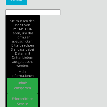
Sie müssen den
Inhalt von
reCAPTCHA
laden, um das
Formular
abzuschicken.
Bitte beachten
Sie, dass dabei
Daten mit
Drittanbietern
ausgetauscht
werden.
Mehr
Informationen
Inhalt
entsperren
Erforderlichen
Service