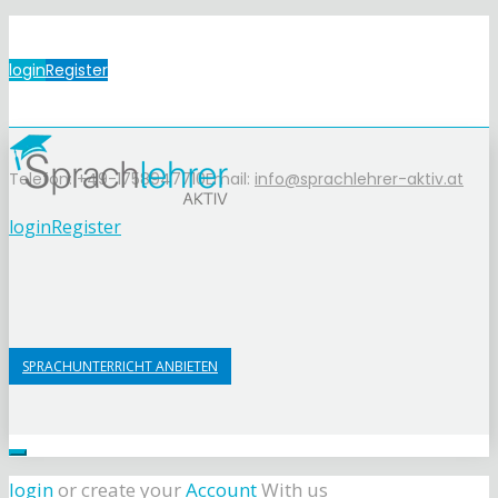
login
Register
Telefon: +49-1758947710
Email:
info@sprachlehrer-aktiv.at
login
Register
SPRACHUNTERRICHT ANBIETEN
login
or create your
Account
With us