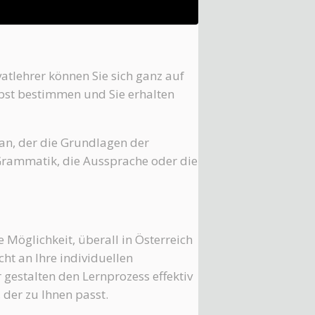
ivatlehrer können Sie sich ganz auf
lbst bestimmen und Sie erhalten
 an, der die Grundlagen der
e Grammatik, die Aussprache oder die
 Möglichkeit, überall in Österreich
ht an Ihre individuellen
 gestalten den Lernprozess effektiv
 der zu Ihnen passt.