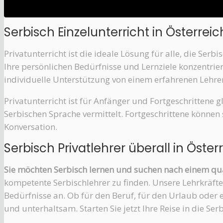
Serbisch Einzelunterricht in Österrei
Privatunterricht ist die ideale Lösung für alle, die Serb
Ihre persönlichen Bedürfnisse und Lernziele konzentri
individuelle Unterstützung von einem erfahrenen Lehrer
Privatunterricht ist für Anfänger und Fortgeschrittene 
Serbischen Sprache vermittelt. Fortgeschrittene können
Konversation.
Serbisch Privatlehrer überall in Öster
Sie möchten Serbisch lernen und suchen nach einem quali
kompetente Serbischlehrer zu finden. Unsere Lehrkräfte
Bedürfnisse an. Ob für den Beruf, für den Urlaub oder e
und unterhaltsam. Starten Sie jetzt Ihre Reise in die Se