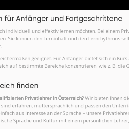
ch für Anfänger und Fortgeschrittene
isch individuell und effektiv lernen möchten. Bei einem Pr
eren. Sie können den Lerninhalt und den Lernrhythmus se
.
gleichermaßen geeignet. Für Anfänger bietet sich ein Kurs
 sich auf bestimmte Bereiche konzentrieren, wie z. B. di
reich finden
fizierten Privatlehrer in Österreich?
Wir bieten Ihnen die
 sind erfahren, muttersprachlich und passen den Unterric
infach aus Interesse an der Sprache – unsere Privatlehrer
rbische Sprache und Kultur mit einem persönlichen Lehrer,