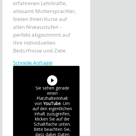
erfahrenen Lehrkräfte,
allesamt Muttersprachler,
bieten Ihnen Kurse auf
allen Niveaustufen –
perfekt abgestimmt auf
Ihre individuellen
Bedürfnisse und Ziele.
Schnelle Anfrage!
Sie sehen gerade
einen
Platzhalterinhalt
von
YouTube
. Um
auf den eigentlichen
Inhalt zuzugreifen,
klicken Sie auf die
Schaltfläche unten.
Bitte beachten Sie,
dass dabei Daten