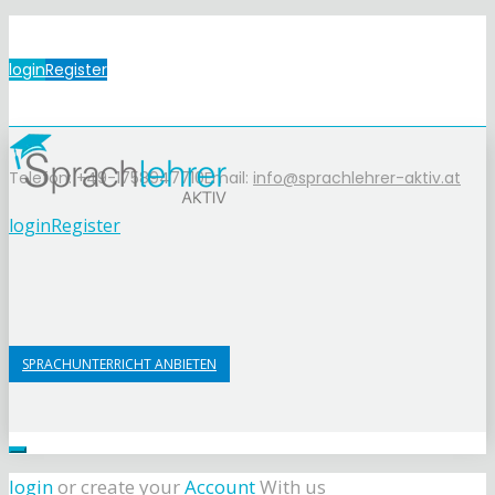
login
Register
Telefon: +49-1758947710
Email:
info@sprachlehrer-aktiv.at
login
Register
SPRACHUNTERRICHT ANBIETEN
login
or create your
Account
With us