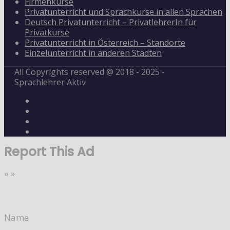
Firmenkurse
Privatunterricht und Sprachkurse in allen Sprachen
Deutsch Privatunterricht – PrivatlehrerIn für
Privatkurse
Privatunterricht in Österreich – Standorte
Einzelunterricht in anderen Städten
All Copyrights reserved @ 2018 - 2025 -
Sprachlehrer Aktiv
Report This Ad
«
»
Name