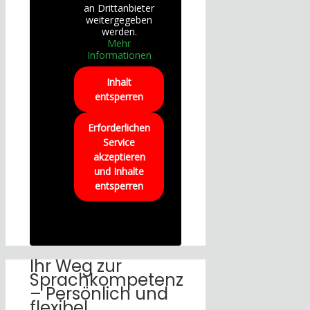
an Drittanbieter
weitergegeben
werden.
Mehr
Informationen
Inhalt
entsperren
Erforderlichen
Service
akzeptieren
und Inhalte
entsperren
Ihr Weg zur
Sprachkompetenz
– Persönlich und
flexibel