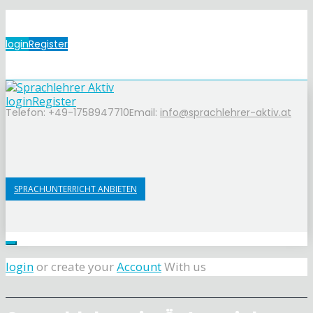
login
Register
login
Register
Telefon: +49-1758947710
Email:
info@sprachlehrer-aktiv.at
SPRACHUNTERRICHT ANBIETEN
login
or create your
Account
With us