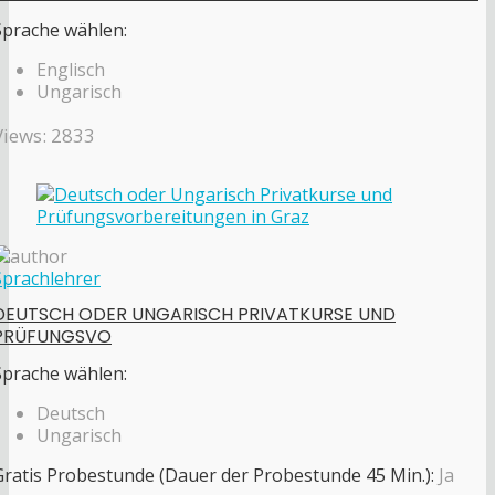
Sprache wählen:
Englisch
Ungarisch
Views: 2833
Sprachlehrer
DEUTSCH ODER UNGARISCH PRIVATKURSE UND
PRÜFUNGSVO
Sprache wählen:
Deutsch
Ungarisch
Gratis Probestunde (Dauer der Probestunde 45 Min.):
Ja