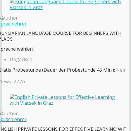
Sprachlehrer
HUNGARIAN LANGUAGE COURSE FOR BEGINNERS WITH
VLACS
Sprache wählen:
Ungarisch
Gratis Probestunde (Dauer der Probestunde 45 Min.):
Nein
Views: 2776
Sprachlehrer
ENGLISH PRIVATE LESSONS FOR EFFECTIVE LEARNING WIT