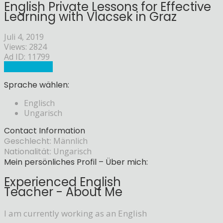
English Private Lessons for Effective
Learning with Vlacsek in Graz
Juli 4, 2019
Views: 2824
Ad ID: 11799
Sprachlehrer
Sprache wählen:
Englisch
Ungarisch
Contact Information
Geschlecht:
Männlich
Nationalität:
Ungarisch
Mein persönliches Profil – Über mich:
Experienced English
Teacher - About Me
I am currently working as an English