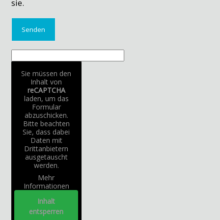
sie.
Sie müssen den
Inhalt von
reCAPTCHA
laden, um das
Formular
abzuschicken.
Bitte beachten
Sie, dass dabei
Daten mit
Drittanbietern
ausgetauscht
werden.
Mehr
Informationen
Inhalt
entsperren