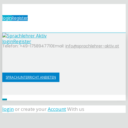
login
Register
login
Register
Telefon: +49-1758947710
Email:
info@sprachlehrer-aktiv.at
SPRACHUNTERRICHT ANBIETEN
login
or create your
Account
With us