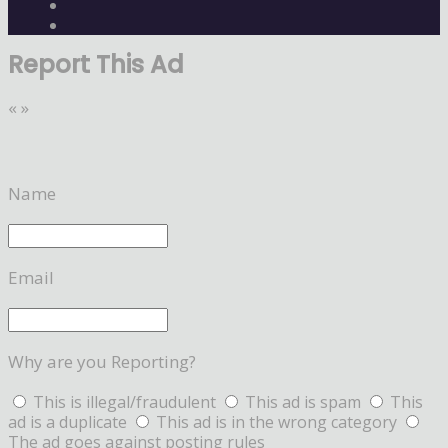
Report This Ad
«
»
Name
Email
Why are you Reporting?
This is illegal/fraudulent
This ad is spam
This
ad is a duplicate
This ad is in the wrong category
The ad goes against posting rules