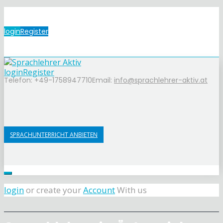
login
Register
login
Register
Telefon: +49-1758947710
Email:
info@sprachlehrer-aktiv.at
SPRACHUNTERRICHT ANBIETEN
login
or create your
Account
With us