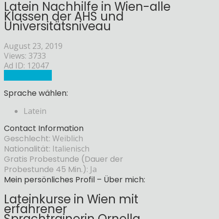
Latein Nachhilfe in Wien-alle
Klassen der AHS und
Universitätsniveau
August 23, 2019
Views: 3733
Ad ID: 12047
Sprachlehrer
Sprache wählen:
Latein
Contact Information
Geschlecht:
Weiblich
Nationalität:
Italienisch
Gratis Probestunde (Dauer der
Probestunde 45 Min.):
Ja
Mein persönliches Profil – Über mich:
Lateinkurse in Wien mit
erfahrener
Sprachtrainerin Ornella