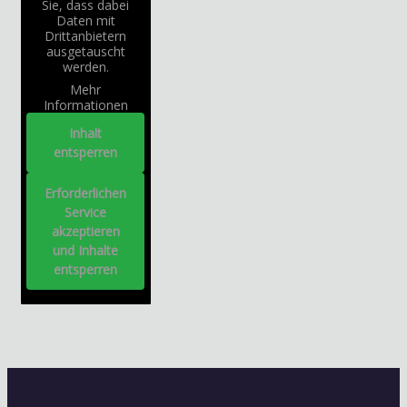
Sie, dass dabei
Daten mit
Drittanbietern
ausgetauscht
werden.
Mehr
Informationen
Inhalt
entsperren
Erforderlichen
Service
akzeptieren
und Inhalte
entsperren