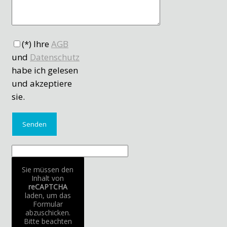
(*) Ihre
AGB
und
Datenschutz
habe ich gelesen
und akzeptiere
sie.
Sie müssen den
Inhalt von
reCAPTCHA
laden, um das
Formular
abzuschicken.
Bitte beachten