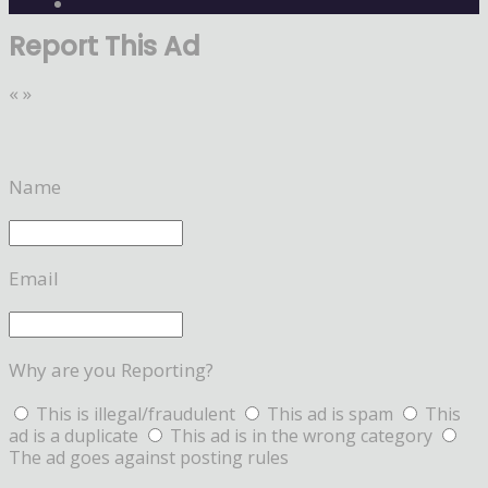
Report This Ad
«
»
Name
Email
Why are you Reporting?
This is illegal/fraudulent
This ad is spam
This
ad is a duplicate
This ad is in the wrong category
The ad goes against posting rules