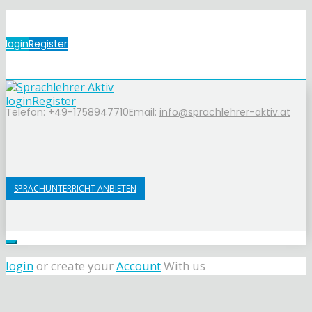
login
Register
login
Register
Telefon: +49-1758947710
Email:
info@sprachlehrer-aktiv.at
SPRACHUNTERRICHT ANBIETEN
login
or create your
Account
With us