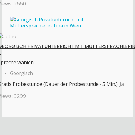
Views: 2660
GEORGISCH PRIVATUNTERRICHT MIT MUTTERSPRACHLERI
T
Sprache wählen:
Georgisch
Gratis Probestunde (Dauer der Probestunde 45 Min.):
Ja
Views: 3299