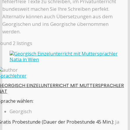
fehlerfreie Texte zu schreiben, im Privatunterricht
bundesweit machen Sie Ihre Schreiben perfekt.
Alternativ können auch Übersetzungen aus dem
Georgischen und ins Georgische übernommen
werden.
Found
2
listings
Sprachlehrer
GEORGISCH EINZELUNTERRICHT MIT MUTTERSPRACHLER
NAT
Sprache wählen:
Georgisch
Gratis Probestunde (Dauer der Probestunde 45 Min.):
Ja