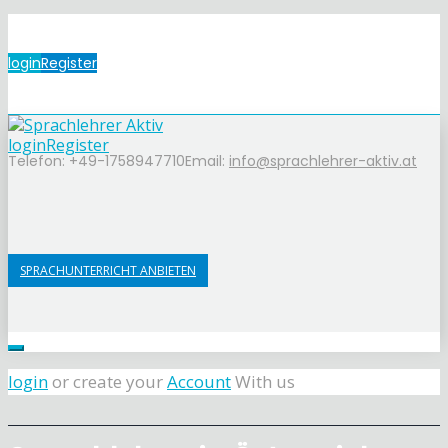
login
Register
login
Register
Telefon: +49-1758947710
Email:
info@sprachlehrer-aktiv.at
SPRACHUNTERRICHT ANBIETEN
login
or create your
Account
With us