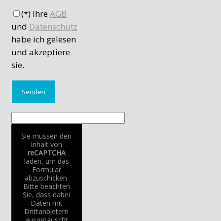
(*) Ihre
AGB
und
Datenschutz
habe ich gelesen
und akzeptiere
sie.
Sie müssen den
Inhalt von
reCAPTCHA
laden, um das
Formular
abzuschicken.
Bitte beachten
Sie, dass dabei
Daten mit
Drittanbietern
ausgetauscht