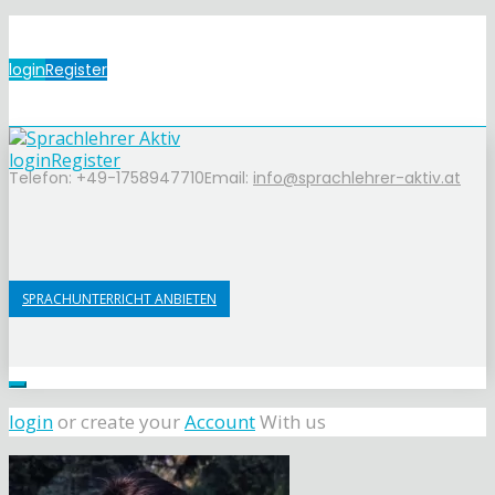
login
Register
login
Register
Telefon: +49-1758947710
Email:
info@sprachlehrer-aktiv.at
SPRACHUNTERRICHT ANBIETEN
login
or create your
Account
With us