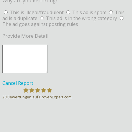
Why are you Reporting?
This is illegal/fraudulent
This ad is spam
This
ad is a duplicate
This ad is in the wrong category
The ad goes against posting rules
Provide More Detail
Cancel
Report
28
Bewertungen auf ProvenExpert.com
Sprachlehrer-Aktiv