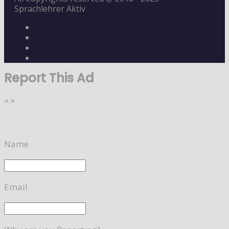
Sprachlehrer Aktiv
Report This Ad
«
»
Name
Email