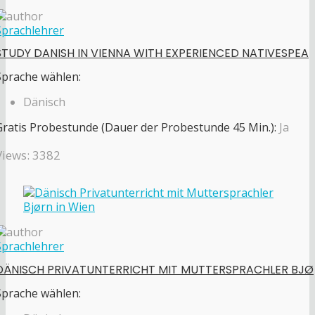
Sprachlehrer
STUDY DANISH IN VIENNA WITH EXPERIENCED NATIVESPEA
Sprache wählen:
Dänisch
Gratis Probestunde (Dauer der Probestunde 45 Min.):
Ja
Views: 3382
Sprachlehrer
DÄNISCH PRIVATUNTERRICHT MIT MUTTERSPRACHLER BJØ
Sprache wählen: