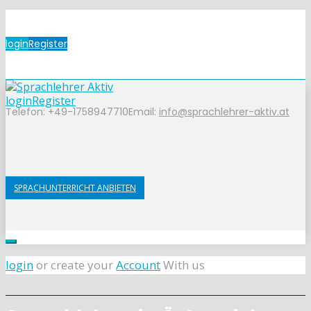
login
Register
login
Register
Telefon: +49-1758947710
Email:
info@sprachlehrer-aktiv.at
SPRACHUNTERRICHT ANBIETEN
login
or create your
Account
With us