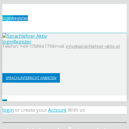
login
Register
login
Register
Telefon: +49-1758947710
Email:
info@sprachlehrer-aktiv.at
SPRACHUNTERRICHT ANBIETEN
login
or create your
Account
With us