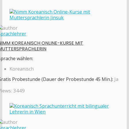
Sprachlehrer
NIMM KOREANISCH ONLINE-KURSE MIT
MUTTERSPRACHLERIN
Sprache wählen:
Koreanisch
Gratis Probestunde (Dauer der Probestunde 45 Min.):
Ja
Views: 3449
Sprachlehrer