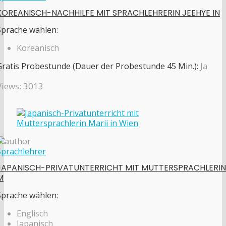
KOREANISCH-NACHHILFE MIT SPRACHLEHRERIN JEEHYE IN
Sprache wählen:
Koreanisch
Gratis Probestunde (Dauer der Probestunde 45 Min.):
Ja
Views: 3013
Sprachlehrer
JAPANISCH-PRIVATUNTERRICHT MIT MUTTERSPRACHLERIN
M
Sprache wählen:
Englisch
Japanisch