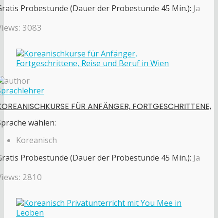
Gratis Probestunde (Dauer der Probestunde 45 Min.):
Ja
Views: 3083
Sprachlehrer
KOREANISCHKURSE FÜR ANFÄNGER, FORTGESCHRITTENE,
Sprache wählen:
Koreanisch
Gratis Probestunde (Dauer der Probestunde 45 Min.):
Ja
Views: 2810