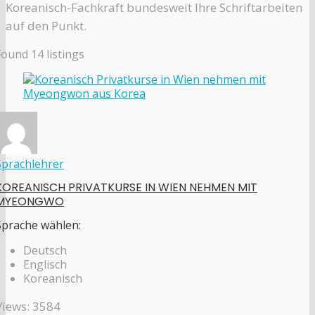
Koreanisch-Fachkraft bundesweit Ihre Schriftarbeiten
auf den Punkt.
Found
14
listings
Sprachlehrer
KOREANISCH PRIVATKURSE IN WIEN NEHMEN MIT
MYEONGWO
Sprache wählen:
Deutsch
Englisch
Koreanisch
Views: 3584