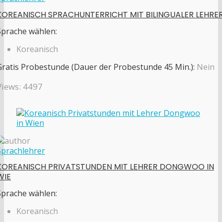
KOREANISCH SPRACHUNTERRICHT MIT BILINGUALER LEHRE
Sprache wählen:
Koreanisch
Gratis Probestunde (Dauer der Probestunde 45 Min.):
Nein
Views: 4497
Sprachlehrer
KOREANISCH PRIVATSTUNDEN MIT LEHRER DONGWOO IN
WIE
Sprache wählen:
Koreanisch