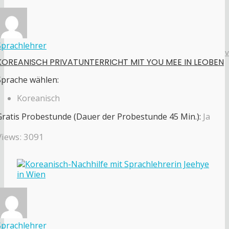
Sprachlehrer
KOREANISCH PRIVATUNTERRICHT MIT YOU MEE IN LEOBEN
Sprache wählen:
Koreanisch
Gratis Probestunde (Dauer der Probestunde 45 Min.):
Ja
Views: 3091
Sprachlehrer