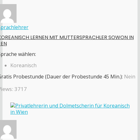
Sprachlehrer
KOREANISCH LERNEN MIT MUTTERSPRACHLER SOWON IN
JEN
Sprache wählen:
Koreanisch
Gratis Probestunde (Dauer der Probestunde 45 Min.):
Nein
Views: 3717