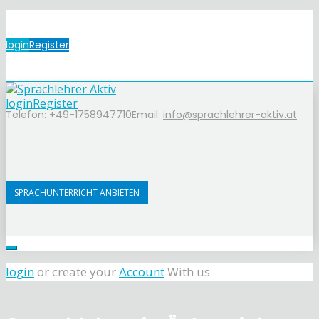
login
Register
login
Register
Telefon: +49-1758947710
Email:
info@sprachlehrer-aktiv.at
SPRACHUNTERRICHT ANBIETEN
login
or create your
Account
With us