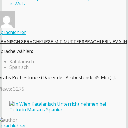
Sprachlehrer
SPANISCH SPRACHKURSE MIT MUTTERSPRACHLERIN EVA IN
Sprache wählen:
Katalanisch
Spanisch
Gratis Probestunde (Dauer der Probestunde 45 Min.):
Ja
Views: 3275
Sprachlehrer