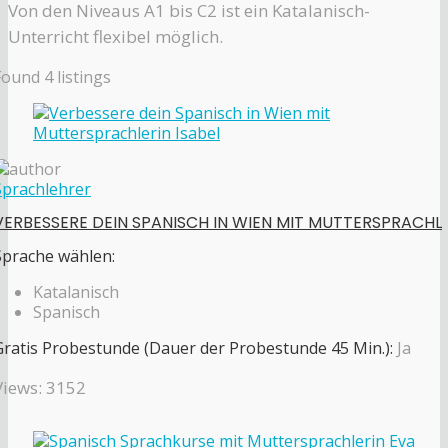
Von den Niveaus A1 bis C2 ist ein Katalanisch-
Unterricht flexibel möglich.
Found
4
listings
Sprachlehrer
VERBESSERE DEIN SPANISCH IN WIEN MIT MUTTERSPRACHL
Sprache wählen:
Katalanisch
Spanisch
Gratis Probestunde (Dauer der Probestunde 45 Min.):
Ja
Views: 3152