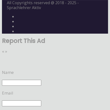
All Copyrights reserved @ 2018 - 2025 -
Sprachlehrer Aktiv
Report This Ad
«
»
Name
Email