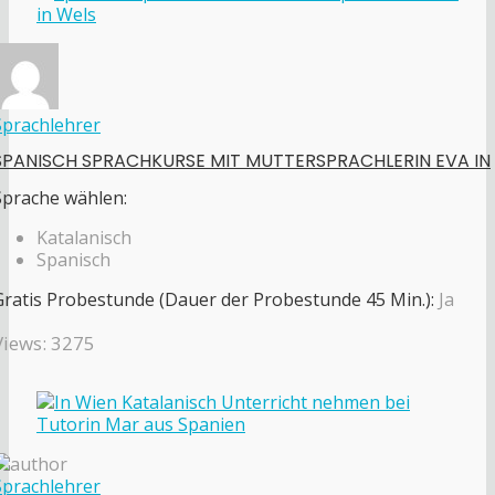
Sprachlehrer
SPANISCH SPRACHKURSE MIT MUTTERSPRACHLERIN EVA IN
Sprache wählen:
Katalanisch
Spanisch
Gratis Probestunde (Dauer der Probestunde 45 Min.):
Ja
Views: 3275
Sprachlehrer