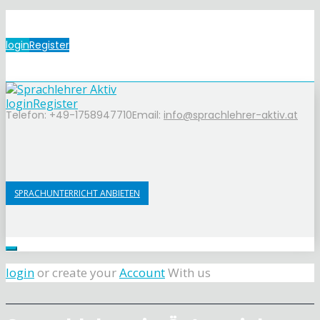
login
Register
login
Register
Telefon: +49-1758947710
Email:
info@sprachlehrer-aktiv.at
SPRACHUNTERRICHT ANBIETEN
login
or create your
Account
With us