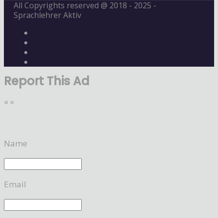
All Copyrights reserved @ 2018 - 2025 -
Sprachlehrer Aktiv
Report This Ad
«
»
Name
Email