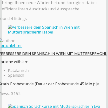
bringt Ihnen neue Wörter bei und korrigiert dabei
effizient Ihren Ausdruck und Aussprache.
Found
4
listings
Sprachlehrer
VERBESSERE DEIN SPANISCH IN WIEN MIT MUTTERSPRACHL
Sprache wählen:
Katalanisch
Spanisch
Gratis Probestunde (Dauer der Probestunde 45 Min.):
Ja
Views: 3152