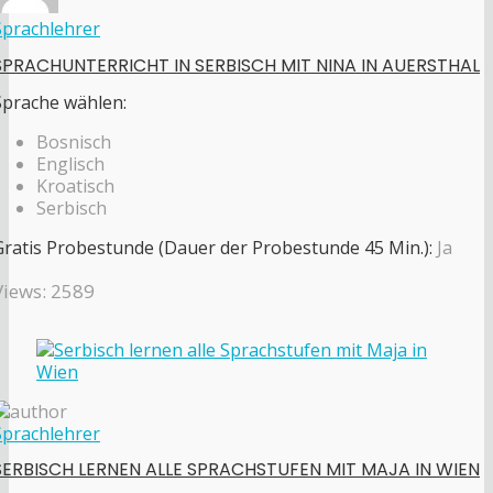
Sprachlehrer
SPRACHUNTERRICHT IN SERBISCH MIT NINA IN AUERSTHAL
Sprache wählen:
Bosnisch
Englisch
Kroatisch
Serbisch
Gratis Probestunde (Dauer der Probestunde 45 Min.):
Ja
Views: 2589
Sprachlehrer
SERBISCH LERNEN ALLE SPRACHSTUFEN MIT MAJA IN WIEN