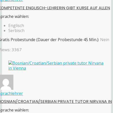
KOMPETENTE ENGLISCH-LEHRERIN GIBT KURSE AUF ALLEN
Sprache wählen:
Englisch
Serbisch
Gratis Probestunde (Dauer der Probestunde 45 Min.):
Nein
Views: 3367
Sprachlehrer
BOSNIAN/CROATIAN/SERBIAN PRIVATE TUTOR NIRVANA IN
Sprache wählen: