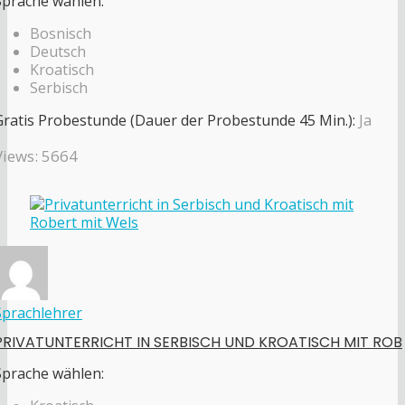
Sprache wählen:
Bosnisch
Deutsch
Kroatisch
Serbisch
Gratis Probestunde (Dauer der Probestunde 45 Min.):
Ja
Views: 5664
Sprachlehrer
PRIVATUNTERRICHT IN SERBISCH UND KROATISCH MIT ROB
Sprache wählen: