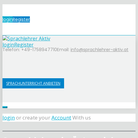
login
Register
login
Register
Telefon: +49-1758947710
Email:
info@sprachlehrer-aktiv.at
SPRACHUNTERRICHT ANBIETEN
login
or create your
Account
With us