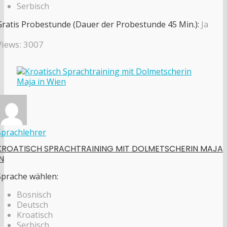
Serbisch
Gratis Probestunde (Dauer der Probestunde 45 Min.):
Ja
Views: 3007
Sprachlehrer
KROATISCH SPRACHTRAINING MIT DOLMETSCHERIN MAJA
IN
Sprache wählen:
Bosnisch
Deutsch
Kroatisch
Serbisch