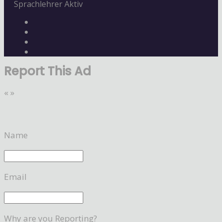
Sprachlehrer Aktiv
Report This Ad
«
»
Name
Email
Why are you Reporting?