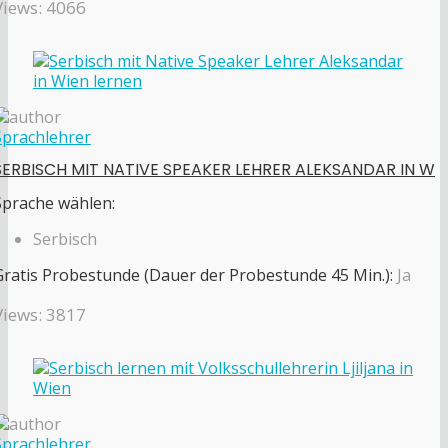
Views: 4066
Sprachlehrer
SERBISCH MIT NATIVE SPEAKER LEHRER ALEKSANDAR IN W
Sprache wählen:
Serbisch
Gratis Probestunde (Dauer der Probestunde 45 Min.):
Ja
Views: 3817
Sprachlehrer