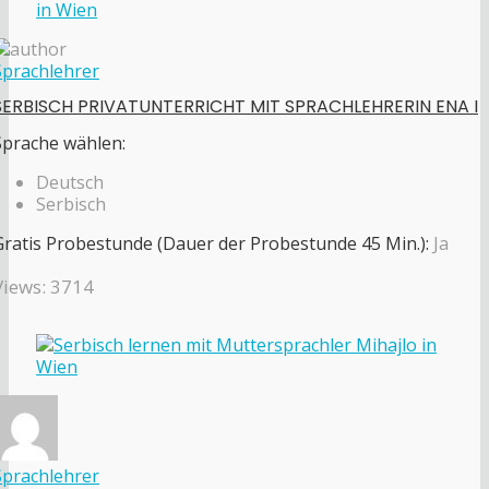
Sprachlehrer
SERBISCH PRIVATUNTERRICHT MIT SPRACHLEHRERIN ENA I
Sprache wählen:
Deutsch
Serbisch
Gratis Probestunde (Dauer der Probestunde 45 Min.):
Ja
Views: 3714
Sprachlehrer