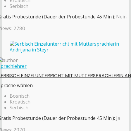
Kroatisch
Serbisch
Gratis Probestunde (Dauer der Probestunde 45 Min.):
Nein
Views: 2780
Sprachlehrer
SERBISCH EINZELUNTERRICHT MIT MUTTERSPRACHLERIN AN
Sprache wählen:
Bosnisch
Kroatisch
Serbisch
Gratis Probestunde (Dauer der Probestunde 45 Min.):
Ja
Views: 2970