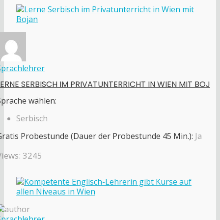
Sprachlehrer
LERNE SERBISCH IM PRIVATUNTERRICHT IN WIEN MIT BOJ
Sprache wählen:
Serbisch
Gratis Probestunde (Dauer der Probestunde 45 Min.):
Ja
Views: 3245
Sprachlehrer