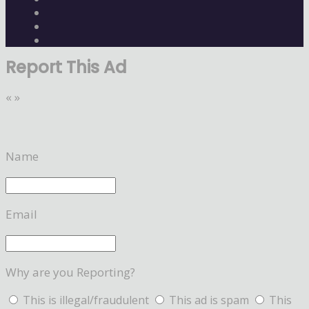
Report This Ad
«
»
Name
Email
Why are you Reporting?
This is illegal/fraudulent
This ad is spam
This