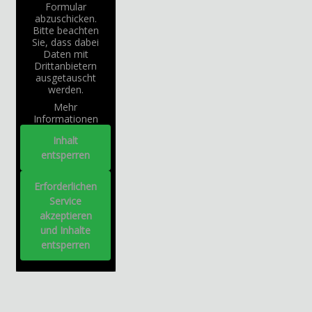
Formular
abzuschicken.
Bitte beachten
Sie, dass dabei
Daten mit
Drittanbietern
ausgetauscht
werden.
Mehr
Informationen
Inhalt
entsperren
Erforderlichen
Service
akzeptieren
und Inhalte
entsperren