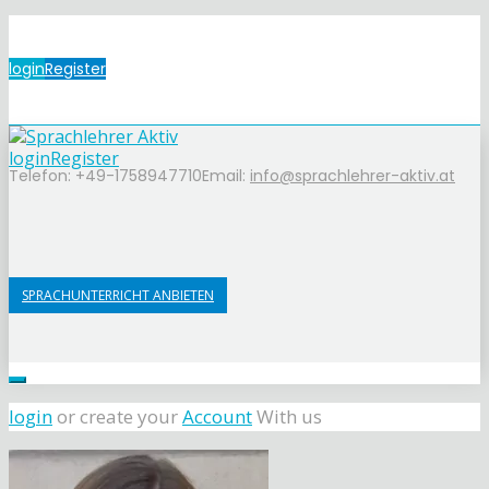
login
Register
login
Register
Telefon: +49-1758947710
Email:
info@sprachlehrer-aktiv.at
SPRACHUNTERRICHT ANBIETEN
login
or create your
Account
With us