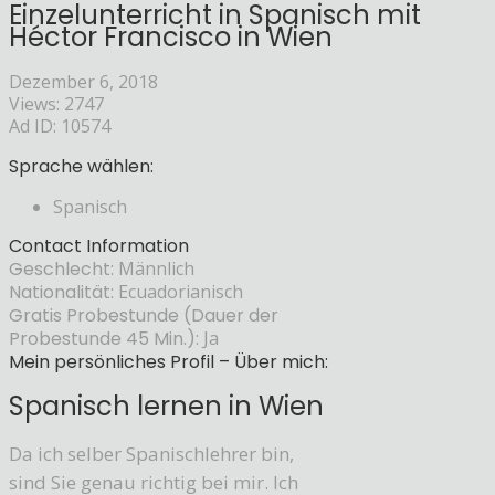
Einzelunterricht in Spanisch mit
Héctor Francisco in Wien
Dezember 6, 2018
Views: 2747
Ad ID: 10574
Sprache wählen:
Spanisch
Contact Information
Geschlecht:
Männlich
Nationalität:
Ecuadorianisch
Gratis Probestunde (Dauer der
Probestunde 45 Min.):
Ja
Mein persönliches Profil – Über mich:
Spanisch lernen in Wien
Da ich selber Spanischlehrer bin,
sind Sie genau richtig bei mir. Ich