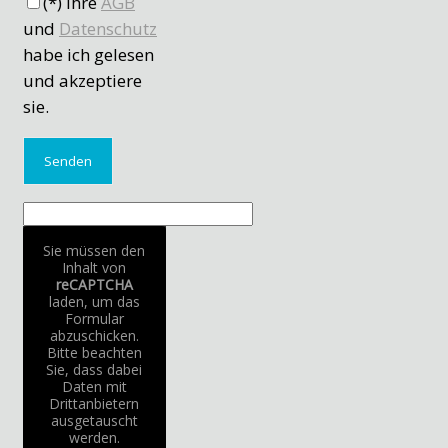
(*) Ihre
AGB
und
Datenschutz
habe ich gelesen
und akzeptiere
sie.
Sie müssen den
Inhalt von
reCAPTCHA
laden, um das
Formular
abzuschicken.
Bitte beachten
Sie, dass dabei
Daten mit
Drittanbietern
ausgetauscht
werden.