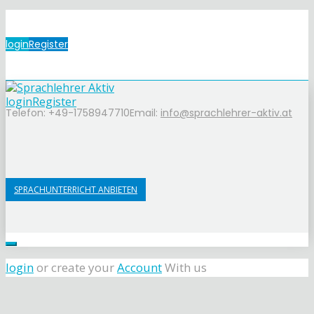
login
Register
login
Register
Telefon: +49-1758947710
Email:
info@sprachlehrer-aktiv.at
SPRACHUNTERRICHT ANBIETEN
login
or create your
Account
With us