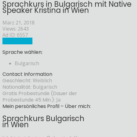
Sprachkurs in Bulgarisch mit Native
Speaker Kristina in Wien
März 21, 2018
Views: 2643
Ad ID: 6557
Sprachlehrer
Sprache wählen:
Bulgarisch
Contact Information
Geschlecht:
Weiblich
Nationalität:
Bulgarisch
Gratis Probestunde (Dauer der
Probestunde 45 Min.):
Ja
Mein persönliches Profil – Über mich:
Sprachkurs Bulgarisch
in Wien