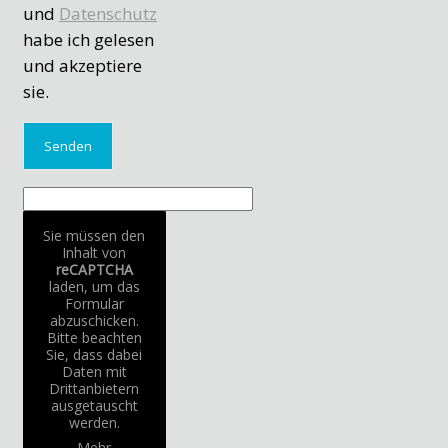
und
Datenschutz
habe ich gelesen
und akzeptiere
sie.
Sie müssen den
Inhalt von
reCAPTCHA
laden, um das
Formular
abzuschicken.
Bitte beachten
Sie, dass dabei
Daten mit
Drittanbietern
ausgetauscht
werden.
Mehr