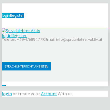
login
Register
login
Register
Telefon: +49-1758947710
Email:
info@sprachlehrer-aktiv.at
SPRACHUNTERRICHT ANBIETEN
login
or create your
Account
With us