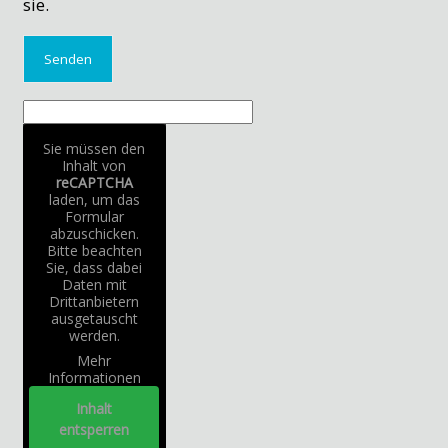
sie.
Sie müssen den
Inhalt von
reCAPTCHA
laden, um das
Formular
abzuschicken.
Bitte beachten
Sie, dass dabei
Daten mit
Drittanbietern
ausgetauscht
werden.
Mehr
Informationen
Inhalt
entsperren