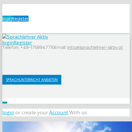
login
Register
login
Register
Telefon: +49-1758947710
Email:
info@sprachlehrer-aktiv.at
SPRACHUNTERRICHT ANBIETEN
login
or create your
Account
With us