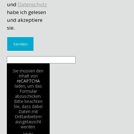
und
Datenschutz
habe ich gelesen
und akzeptiere
sie.
Sie müssen den
Inhalt von
reCAPTCHA
laden, um das
Formular
abzuschicken.
Bitte beachten
Sie, dass dabei
Daten mit
Drittanbietern
ausgetauscht
werden.