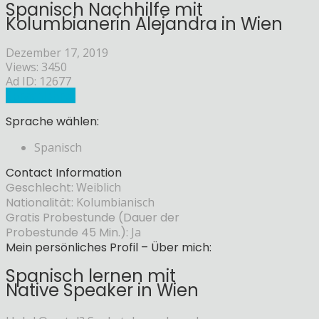
Spanisch Nachhilfe mit
Kolumbianerin Alejandra in Wien
Dezember 17, 2019
Views: 3450
Ad ID: 12677
Sprachlehrer
Sprache wählen:
Spanisch
Contact Information
Geschlecht:
Weiblich
Nationalität:
Kolumbianisch
Gratis Probestunde (Dauer der
Probestunde 45 Min.):
Ja
Mein persönliches Profil – Über mich:
Spanisch lernen mit
Native Speaker in Wien