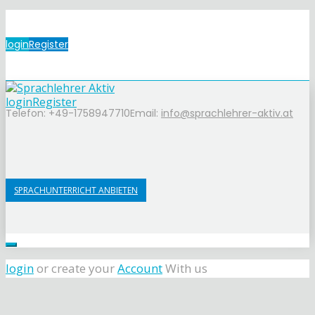
login
Register
login
Register
Telefon: +49-1758947710
Email:
info@sprachlehrer-aktiv.at
SPRACHUNTERRICHT ANBIETEN
login
or create your
Account
With us