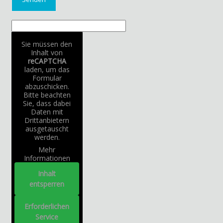
Sie müssen den
Inhalt von
reCAPTCHA
laden, um das
Formular
abzuschicken.
Bitte beachten
Sie, dass dabei
Daten mit
Drittanbietern
ausgetauscht
werden.
Mehr
Informationen
Inhalt
entsperren
Erforderlichen
Service