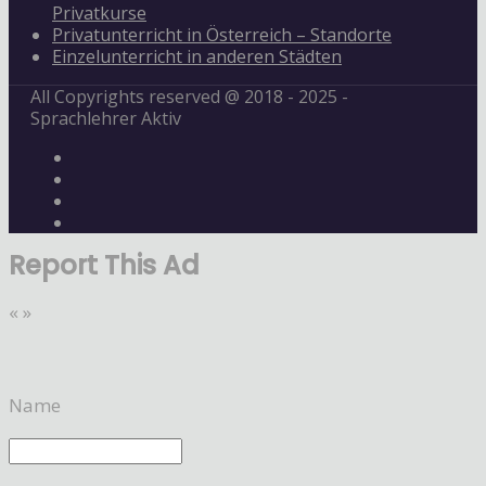
Privatkurse
Privatunterricht in Österreich – Standorte
Einzelunterricht in anderen Städten
All Copyrights reserved @ 2018 - 2025 -
Sprachlehrer Aktiv
Report This Ad
«
»
Name