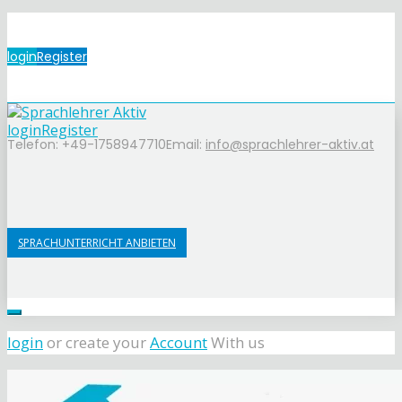
login
Register
login
Register
Telefon: +49-1758947710
Email:
info@sprachlehrer-aktiv.at
SPRACHUNTERRICHT ANBIETEN
login
or create your
Account
With us