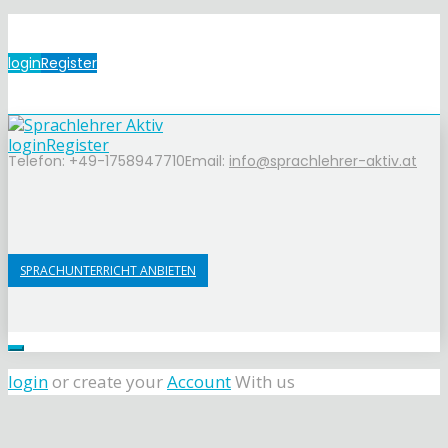
login
Register
login
Register
Telefon: +49-1758947710
Email:
info@sprachlehrer-aktiv.at
SPRACHUNTERRICHT ANBIETEN
login
or create your
Account
With us