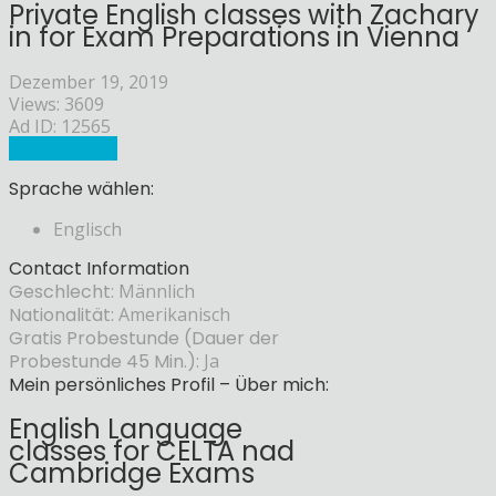
Private English classes with Zachary
in for Exam Preparations in Vienna
Dezember 19, 2019
Views: 3609
Ad ID: 12565
Sprachlehrer
Sprache wählen:
Englisch
Contact Information
Geschlecht:
Männlich
Nationalität:
Amerikanisch
Gratis Probestunde (Dauer der
Probestunde 45 Min.):
Ja
Mein persönliches Profil – Über mich:
English Language
classes for CELTA nad
Cambridge Exams