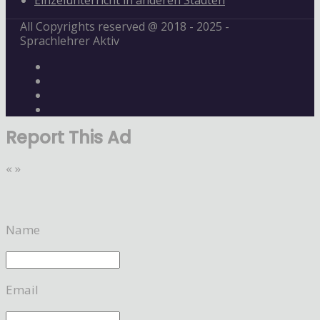
Einzelunterricht in anderen Städten
All Copyrights reserved @ 2018 - 2025 -
Sprachlehrer Aktiv
Report This Ad
«
»
Name
Email