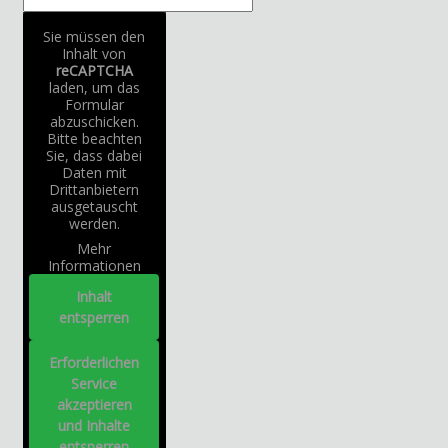
Sie müssen den
Inhalt von
reCAPTCHA
laden, um das
Formular
abzuschicken.
Bitte beachten
Sie, dass dabei
Daten mit
Drittanbietern
ausgetauscht
werden.
Mehr
Informationen
Inhalt
entsperren
Erforderlichen
Service
akzeptieren
und Inhalte
entsperren