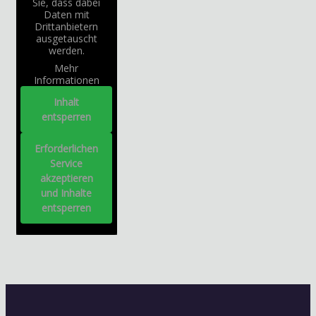
Sie, dass dabei
Daten mit
Drittanbietern
ausgetauscht
werden.
Mehr
Informationen
Inhalt
entsperren
Erforderlichen
Service
akzeptieren
und Inhalte
entsperren