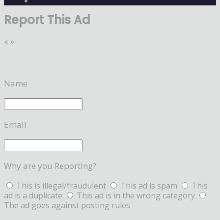
Report This Ad
«
»
Name
Email
Why are you Reporting?
This is illegal/fraudulent
This ad is spam
This
ad is a duplicate
This ad is in the wrong category
The ad goes against posting rules