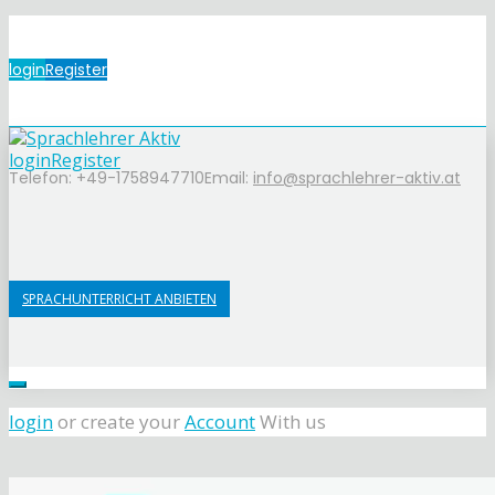
login
Register
login
Register
Telefon: +49-1758947710
Email:
info@sprachlehrer-aktiv.at
SPRACHUNTERRICHT ANBIETEN
login
or create your
Account
With us