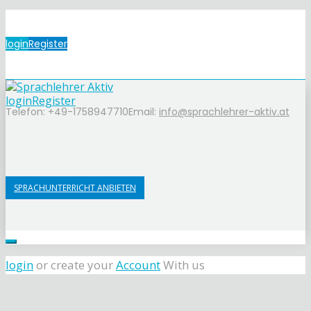
login
Register
login
Register
Telefon: +49-1758947710
Email:
info@sprachlehrer-aktiv.at
SPRACHUNTERRICHT ANBIETEN
login
or create your
Account
With us