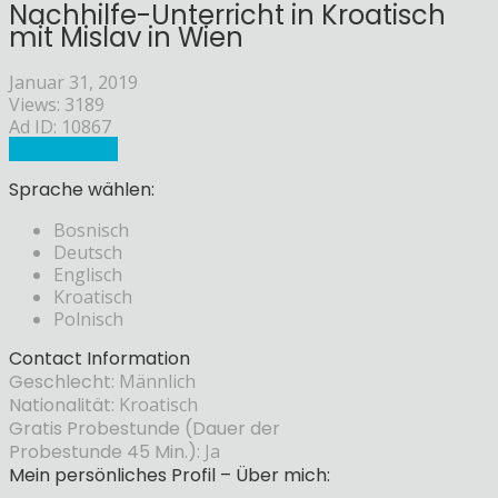
Nachhilfe-Unterricht in Kroatisch
mit Mislav in Wien
Januar 31, 2019
Views: 3189
Ad ID: 10867
Sprachlehrer
Sprache wählen:
Bosnisch
Deutsch
Englisch
Kroatisch
Polnisch
Contact Information
Geschlecht:
Männlich
Nationalität:
Kroatisch
Gratis Probestunde (Dauer der
Probestunde 45 Min.):
Ja
Mein persönliches Profil – Über mich: