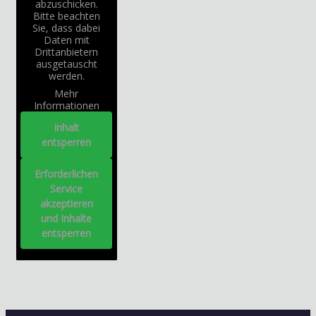
abzuschicken.
Bitte beachten
Sie, dass dabei
Daten mit
Drittanbietern
ausgetauscht
werden.
Mehr
Informationen
Inhalt
entsperren
Erforderlichen
Service
akzeptieren
und Inhalte
entsperren