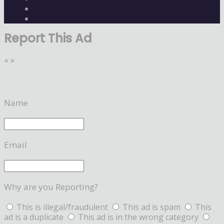
Report This Ad
«
»
Name
Email
Why are you Reporting?
This is illegal/fraudulent
This ad is spam
This
ad is a duplicate
This ad is in the wrong category