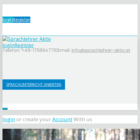
login
Register
login
Register
Telefon: +49-1758947710
Email:
info@sprachlehrer-aktiv.at
SPRACHUNTERRICHT ANBIETEN
login
or create your
Account
With us