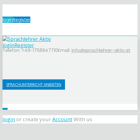
login
Register
login
Register
Telefon: +49-1758947710
Email:
info@sprachlehrer-aktiv.at
SPRACHUNTERRICHT ANBIETEN
login
or create your
Account
With us