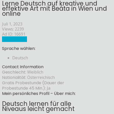
Lerne Deutsch auf kreative und
effektive Art mit Beáta in Wien und
online
Juli 1, 2023
Views: 2239
Ad ID: 16691
Sprachlehrer
Sprache wählen:
Deutsch
Contact Information
Geschlecht:
Weiblich
Nationalität:
Österreichisch
Gratis Probestunde (Dauer der
Probestunde 45 Min.):
Ja
Mein persönliches Profil – Über mich:
Deutsch lernen für alle
Niveaus leicht gemacht