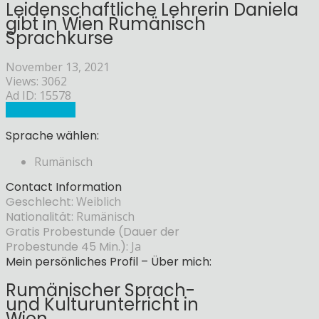
Leidenschaftliche Lehrerin Daniela
gibt in Wien Rumänisch
Sprachkurse
November 13, 2021
Views: 3062
Ad ID: 15578
Sprachlehrer
Sprache wählen:
Rumänisch
Contact Information
Geschlecht:
Weiblich
Nationalität:
Rumänisch
Gratis Probestunde (Dauer der
Probestunde 45 Min.):
Ja
Mein persönliches Profil – Über mich:
Rumänischer Sprach-
und Kulturunterricht in
Wien