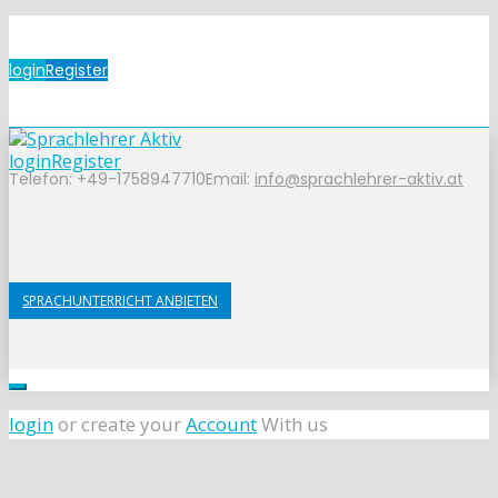
login
Register
login
Register
Telefon: +49-1758947710
Email:
info@sprachlehrer-aktiv.at
SPRACHUNTERRICHT ANBIETEN
login
or create your
Account
With us