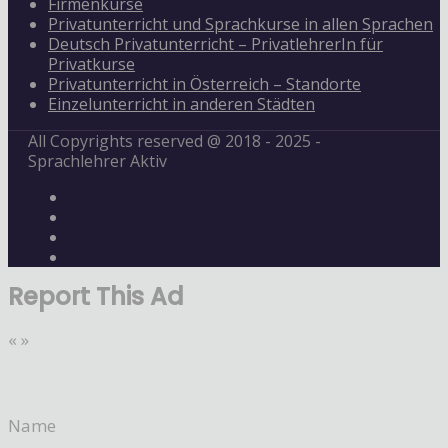
Firmenkurse
Privatunterricht und Sprachkurse in allen Sprachen
Deutsch Privatunterricht – PrivatlehrerIn für
Privatkurse
Privatunterricht in Österreich – Standorte
Einzelunterricht in anderen Städten
All Copyrights reserved @ 2018 - 2025 -
Sprachlehrer Aktiv
Report This Ad
«
»
Name