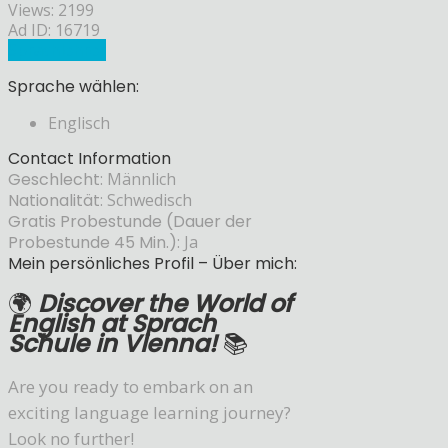
Views: 2199
Ad ID: 16719
Sprachlehrer
Sprache wählen:
Englisch
Contact Information
Geschlecht:
Männlich
Nationalität:
Schwedisch
Gratis Probestunde (Dauer der
Probestunde 45 Min.):
Ja
Mein persönliches Profil – Über mich:
🌍
Discover the World of
English at Sprach
Schule in Vienna!
📚
Are you ready to embark on an
exciting language learning journey?
Look no further!