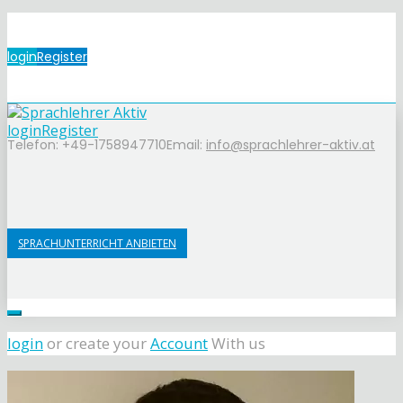
login
Register
login
Register
Telefon: +49-1758947710
Email:
info@sprachlehrer-aktiv.at
SPRACHUNTERRICHT ANBIETEN
login
or create your
Account
With us