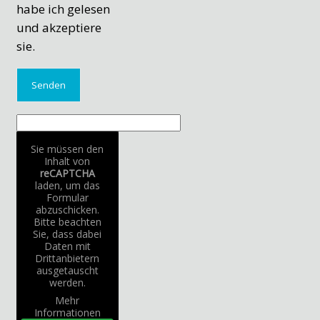
habe ich gelesen
und akzeptiere
sie.
Sie müssen den
Inhalt von
reCAPTCHA
laden, um das
Formular
abzuschicken.
Bitte beachten
Sie, dass dabei
Daten mit
Drittanbietern
ausgetauscht
werden.
Mehr
Informationen