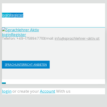
login
Register
login
Register
Telefon: +49-1758947710
Email:
info@sprachlehrer-aktiv.at
SPRACHUNTERRICHT ANBIETEN
login
or create your
Account
With us