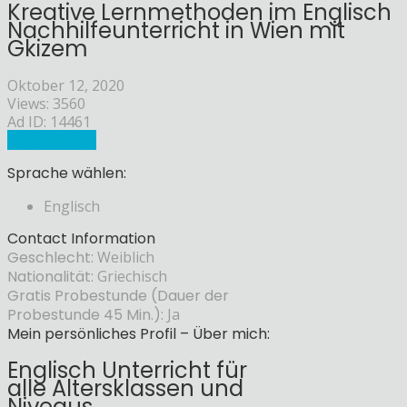
Kreative Lernmethoden im Englisch
Nachhilfeunterricht in Wien mit
Gkizem
Oktober 12, 2020
Views: 3560
Ad ID: 14461
Sprachlehrer
Sprache wählen:
Englisch
Contact Information
Geschlecht:
Weiblich
Nationalität:
Griechisch
Gratis Probestunde (Dauer der
Probestunde 45 Min.):
Ja
Mein persönliches Profil – Über mich:
Englisch Unterricht für
alle Altersklassen und
Niveaus