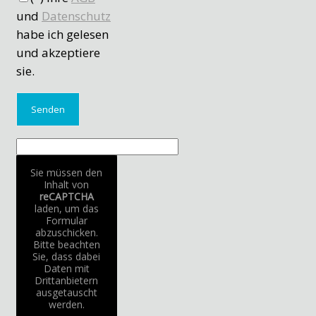
und
Datenschutz
habe ich gelesen
und akzeptiere
sie.
Sie müssen den
Inhalt von
reCAPTCHA
laden, um das
Formular
abzuschicken.
Bitte beachten
Sie, dass dabei
Daten mit
Drittanbietern
ausgetauscht
werden.