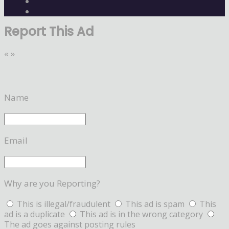
Report This Ad
«
»
Name
Email
Why are you Reporting?
This is illegal/fraudulent
This ad is spam
This
ad is a duplicate
This ad is in the wrong category
The ad goes against posting rules