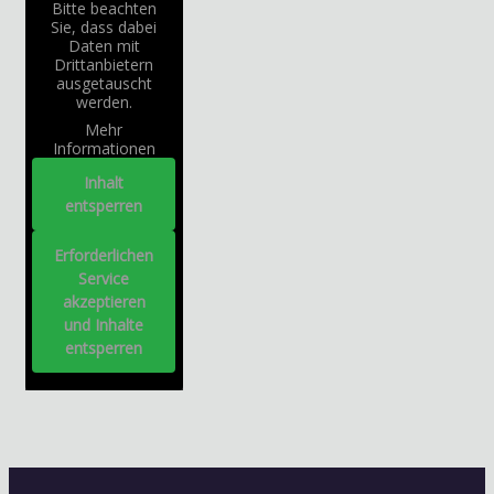
Bitte beachten
Sie, dass dabei
Daten mit
Drittanbietern
ausgetauscht
werden.
Mehr
Informationen
Inhalt
entsperren
Erforderlichen
Service
akzeptieren
und Inhalte
entsperren