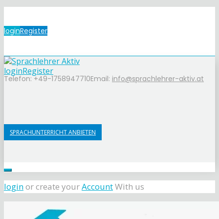
login
Register
login
Register
Telefon: +49-1758947710
Email:
info@sprachlehrer-aktiv.at
SPRACHUNTERRICHT ANBIETEN
login
or create your
Account
With us